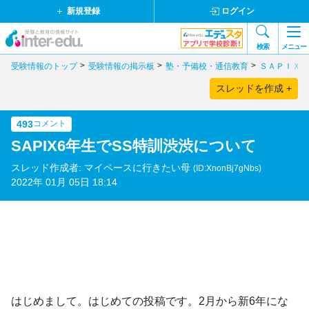
新規登録
ログイン
検索
メニュー
受験情報のトップ
受験情報の掲示板
塾・予備校・通信教育
ＳＡＰＩＸ
スレッドを作成 +
493
コメント
SAPIX6年生でSS特訓渋渋について
スレッド作成者: マイペースに行きたい母
(ID:XnonBj7gNbs)
2022年 01月 05日 18:14
はじめまして。はじめての投稿です。2月から新6年にな