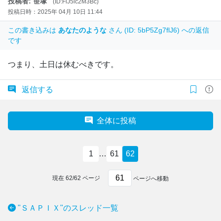
投稿者: 笹塚
(ID:FiJ5lc2M3Bc)
投稿日時：2025年 04月 10日 11:44
この書き込みは
あなたのような
さん (ID: 5bP5Zg7flJ6) への返信
です
つまり、土日は休むべきです。
返信する
全体に投稿
1
…
61
62
現在
62
/
62
ページ
ページへ移動
"ＳＡＰＩＸ"のスレッド一覧