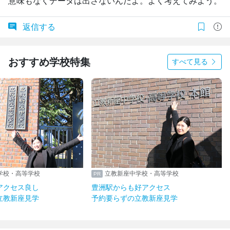
意味もなくデータは出さないんだよ。よく考えてみよう。
返信する
おすすめ学校特集
すべて見る
学校・高等学校
立教新座中学校・高等学校
アクセス良し
豊洲駅からも好アクセス
立教新座見学
予約要らずの立教新座見学