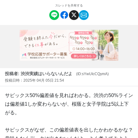
スレッドを共有する
投稿者: 渋渋実績はいらないんだよ
(ID:sYwUIcCQymA)
投稿日時：2025年 04月 05日 21:54
サピックス50%偏差値を見ればわかる。渋渋の50%ライン
は偏差値1しか変わらないが、桜蔭と女子学院は5以上下
がる。
サピックスがなぜ、この偏差値表を出したかわかるかな？