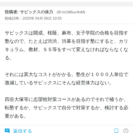
投稿者: サピックスの体力
(ID:ix1W6uc/4vM)
投稿日時：2025年 04月 06日 10:55
サピックスは開成、桜蔭、麻布、女子学院の合格を目指す
塾なので、たとえば渋渋、渋幕を目指す塾にすると、カリ
キュラム、教材、ＳＳ等をすべて変えなければならなくな
る。
それには莫大なコストがかかる。塾生が１０００人単位で
激減しているサピックスにそんな経営体力はない。
四谷大塚等に志望校対策コースがあるのでそれで補うか、
転塾するか、サピックスで自分で対策するか、検討する必
要がある。
返信する