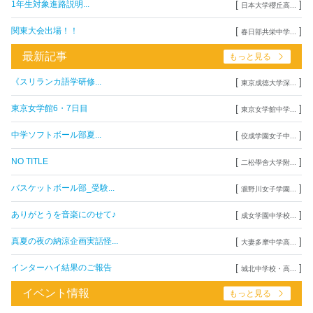
[
]
1年生対象進路説明...
日本大学櫻丘高...
[
]
関東大会出場！！
春日部共栄中学...
最新記事
もっと見る
[
]
《スリランカ語学研修...
東京成徳大学深...
[
]
東京女学館6・7日目
東京女学館中学...
[
]
中学ソフトボール部夏...
佼成学園女子中...
[
]
NO TITLE
二松學舍大学附...
[
]
バスケットボール部_受験...
瀧野川女子学園...
[
]
ありがとうを音楽にのせて♪
成女学園中学校...
[
]
真夏の夜の納涼企画実話怪...
大妻多摩中学高...
[
]
インターハイ結果のご報告
城北中学校・高...
イベント情報
もっと見る