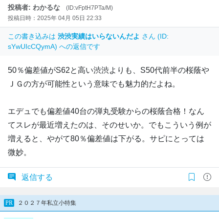
投稿者: わかるな
(ID:vFptH7PTa/M)
投稿日時：2025年 04月 05日 22:33
この書き込みは
渋渋実績はいらないんだよ
さん (ID:
sYwUIcCQymA) への返信です
50％偏差値がS62と高い渋渋よりも、S50代前半の桜蔭や
ＪＧの方が可能性という意味でも魅力的だよね。
エデュでも偏差値40台の弾丸受験からの桜蔭合格！なん
てスレが最近増えたのは、そのせいか。でもこういう例が
増えると、やがて80％偏差値は下がる。サピにとっては
微妙。
返信する