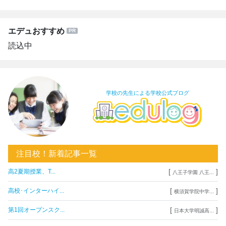
エデュおすすめ
読込中
学校の先生による学校公式ブログ
注目校！新着記事一覧
[
]
高2夏期授業、T...
八王子学園 八王...
[
]
高校･インターハイ...
横須賀学院中学...
[
]
第1回オープンスク...
日本大学明誠高...