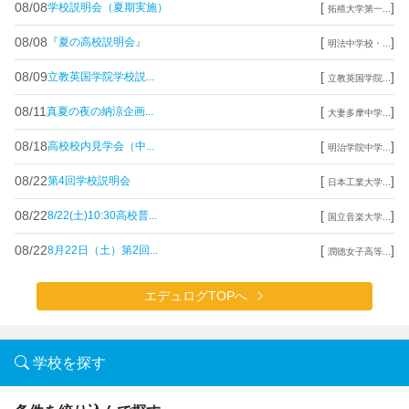
08/08
[
]
学校説明会（夏期実施）
拓殖大学第一...
08/08
[
]
『夏の高校説明会』
明法中学校・...
08/09
[
]
立教英国学院学校説...
立教英国学院...
08/11
[
]
真夏の夜の納涼企画...
大妻多摩中学...
08/18
[
]
高校校内見学会（中...
明治学院中学...
08/22
[
]
第4回学校説明会
日本工業大学...
08/22
[
]
8/22(土)10:30高校普...
国立音楽大学...
08/22
[
]
8月22日（土）第2回...
潤徳女子高等...
エデュログTOPへ
学校を探す