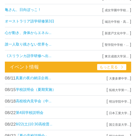
[
]
亀さん、日向ぼっこ！
成女学園中学校...
[
]
オーストラリア語学研修第3日
城北中学校・高...
[
]
心が動き、身体からエネル...
新渡戸文化中学...
[
]
誰一人取り残さない世界を...
聖学院中学校・...
[
]
《スリランカ語学研修へ出...
東京成徳大学深...
イベント情報
もっと見る
08/11
[
]
真夏の夜の納涼企画...
大妻多摩中学...
08/15
[
]
学校説明会（夏期実施）
拓殖大学第一...
08/18
[
]
高校校内見学会（中...
明治学院中学...
08/22
[
]
第4回学校説明会
日本工業大学...
08/22
[
]
8/22(土)10:30高校普...
国立音楽大学...
08/22
[
]
『夏の高校説明会』