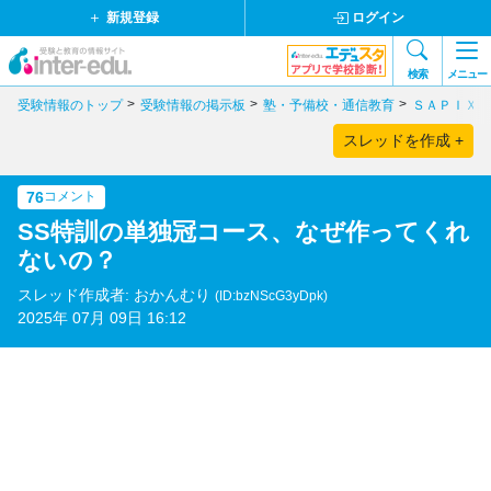
新規登録
ログイン
検索
メニュー
受験情報のトップ
受験情報の掲示板
塾・予備校・通信教育
ＳＡＰＩＸ
スレッドを作成 +
76
コメント
SS特訓の単独冠コース、なぜ作ってくれ
ないの？
スレッド作成者: おかんむり
(ID:bzNScG3yDpk)
2025年 07月 09日 16:12