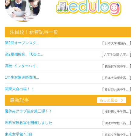
注目校！新着記事一覧
[
]
第2回オープンスク...
日本大学明誠高...
[
]
高2夏期授業、TGGに...
八王子学園 八王...
[
]
高校･インターハイ...
横須賀学院中学...
[
]
1年生対象進路説明...
日本大学櫻丘高...
[
]
関東大会出場！！
春日部共栄中学...
最新記事
もっと見る
[
]
夏休みクラブ紹介第三弾！！
瀧野川女子学園...
[
]
理科実験教室を開催しました
明法中学校・高...
[
]
東京女学館7日目
東京女学館中学...