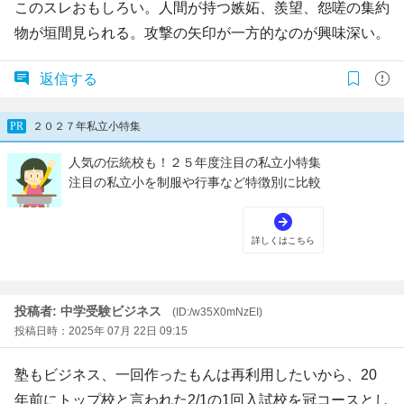
このスレおもしろい。人間が持つ嫉妬、羨望、怨嗟の集約
物が垣間見られる。攻撃の矢印が一方的なのが興味深い。
返信する
投稿者: 中学受験ビジネス
(ID:/w35X0mNzEI)
投稿日時：2025年 07月 22日 09:15
塾もビジネス、一回作ったもんは再利用したいから、20
年前にトップ校と言われた2/1の1回入試校を冠コースとし