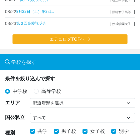
明法中学校・...
08/22
[
]
8月22日（土）第2回...
潤徳女子高等...
08/23
[
]
第３回高校説明会
佼成学園女子...
エデュログTOPへ
学校を探す
条件を絞り込んで探す
中学校
高等学校
エリア
国公私立
共学
男子校
女子校
別学
種別