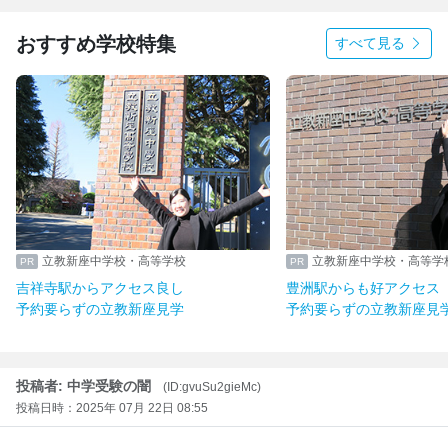
おすすめ学校特集
すべて見る
立教新座中学校・高等学校
立教新座中学校・高等学
吉祥寺駅からアクセス良し
豊洲駅からも好アクセス
予約要らずの立教新座見学
予約要らずの立教新座見
投稿者: 中学受験の闇
(ID:gvuSu2gieMc)
投稿日時：2025年 07月 22日 08:55