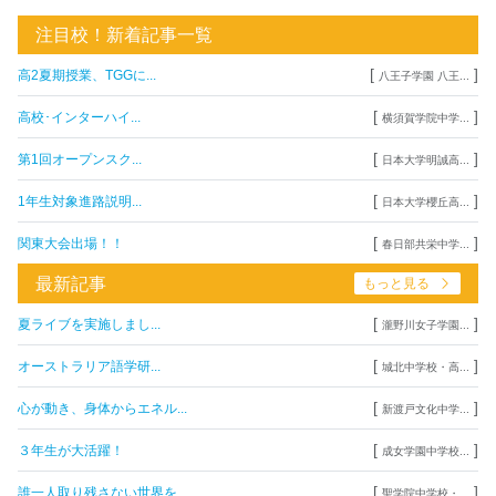
注目校！新着記事一覧
[
]
高2夏期授業、TGGに...
八王子学園 八王...
[
]
高校･インターハイ...
横須賀学院中学...
[
]
第1回オープンスク...
日本大学明誠高...
[
]
1年生対象進路説明...
日本大学櫻丘高...
[
]
関東大会出場！！
春日部共栄中学...
最新記事
もっと見る
[
]
夏ライブを実施しまし...
瀧野川女子学園...
[
]
オーストラリア語学研...
城北中学校・高...
[
]
心が動き、身体からエネル...
新渡戸文化中学...
[
]
３年生が大活躍！
成女学園中学校...
[
]
誰一人取り残さない世界を...
聖学院中学校・...