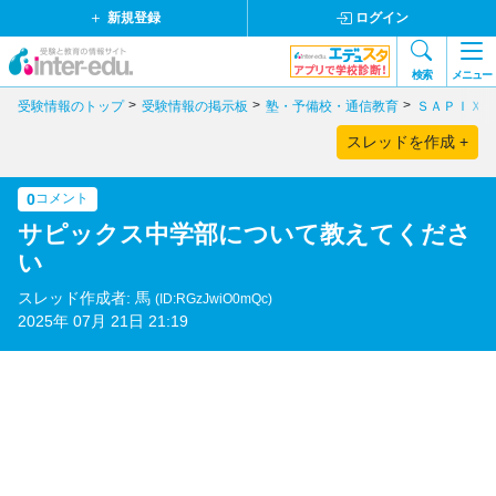
新規登録
ログイン
検索
メニュー
受験情報のトップ
受験情報の掲示板
塾・予備校・通信教育
ＳＡＰＩＸ
スレッドを作成 +
0
コメント
サピックス中学部について教えてくださ
い
スレッド作成者: 馬
(ID:RGzJwiO0mQc)
2025年 07月 21日 21:19