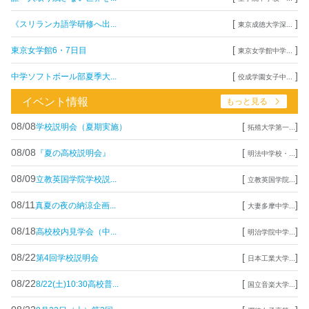
[
]
《スリランカ語学研修へ出...
東京成徳大学深...
[
]
東京女学館6・7日目
東京女学館中学...
[
]
中学ソフトボール部夏季大...
佼成学園女子中...
イベント情報
もっと見る
08/08
[
]
学校説明会（夏期実施）
拓殖大学第一...
08/08
[
]
『夏の高校説明会』
明法中学校・...
08/09
[
]
立教英国学院学校説...
立教英国学院...
08/11
[
]
真夏の夜の納涼企画...
大妻多摩中学...
08/18
[
]
高校校内見学会（中...
明治学院中学...
08/22
[
]
第4回学校説明会
日本工業大学...
08/22
[
]
8/22(土)10:30高校普...
国立音楽大学...