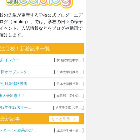
校の先生が更新する学校公式ブログ「エデ
ログ（edulog）」では、学校の日々の様子
イベント、入試情報などをブログや動画で
届けします。
注目校！新着記事一覧
[
]
校･インター...
横須賀学院中学...
[
]
1回オープンスク...
日本大学明誠高...
[
]
年生対象進路説明...
日本大学櫻丘高...
[
]
東大会出場！！
春日部共栄中学...
[
]
校2年生12名ター...
八王子学園 八王...
最新記事
もっと見る
[
]
ンターハイ結果のご...
城北中学校・高...