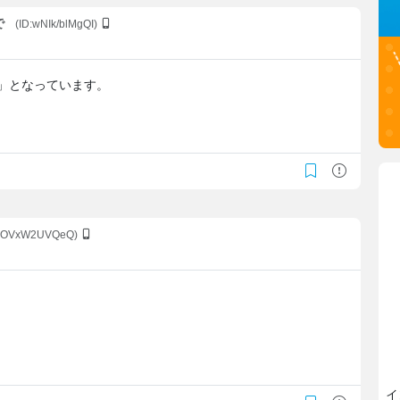
で
(ID:wNIk/blMgQI)
」となっています。
:yOVxW2UVQeQ)
イ