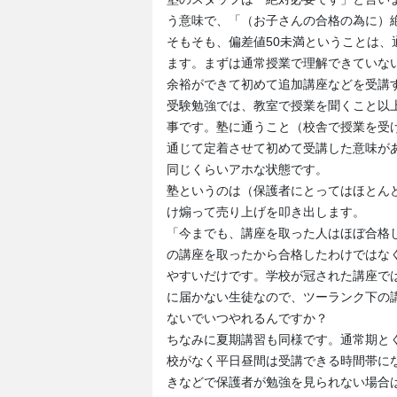
う意味で、「（お子さんの合格の為に）
そもそも、偏差値50未満ということは
ます。まずは通常授業で理解できていな
余裕ができて初めて追加講座などを受講
受験勉強では、教室で授業を聞くこと以
事です。塾に通うこと（校舎で授業を受
通じて定着させて初めて受講した意味が
同じくらいアホな状態です。
塾というのは（保護者にとってはほとん
け煽って売り上げを叩き出します。
「今までも、講座を取った人はほぼ合格
の講座を取ったから合格したわけではな
やすいだけです。学校が冠された講座で
に届かない生徒なので、ツーランク下の
ないでいつやれるんですか？
ちなみに夏期講習も同様です。通常期とく
校がなく平日昼間は受講できる時間帯に
きなどで保護者が勉強を見られない場合