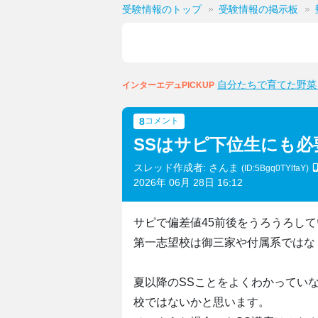
受験情報のトップ
受験情報の掲示板
自分たちで育てた野菜
インターエデュPICKUP
8
コメント
SSはサピ下位生にも必
スレッド作成者: さんま
(ID:5Bgq0TYlfaY)
2026年 06月 28日 16:12
サピで偏差値45前後をうろうろして
第一志望校は御三家や付属系ではな
夏以降のSSことをよくわかってい
校ではないかと思います。