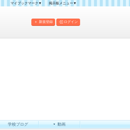
マイブックマーク▼
掲示板メニュー▼
クマーク一覧
掲示板の使い方
掲示板マップ
新規登録
ログイン
人気スレッドランキング
新規スレッド一覧
新着書き込み一覧
このカテゴリにスレッドを
作成
学校ブログ
動画