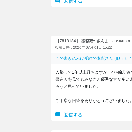
返信する
【7818184】 投稿者: さんま
(ID:8ntDlO
投稿日時：2026年 07月 01日 15:22
この書き込みは
受験の本質
さん (ID: nk
入塾して1年以上経ちますが、4科偏差値
書込みを見てもみなさん優秀な方が多い
ろうと思っていました。
ご丁寧な回答をありがとうございました
返信する