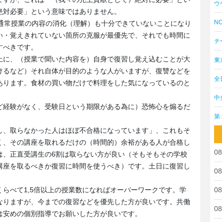
ウ
絶対必要」という意味ではありません。
NO
、通常授業の内容の消化（理解）も十分できていないことになり
い・覚えきれていない箇所の克服が最優先で、それでも時間に
チ
すべきです。
上に、（授業で聞いた内容を）自身で復習し覚え込むことが大
東
けるなど）それ自体が目的のような人がいますが、復讐などを
全
あります。食材の買い物だけで料理をした気になっているのと
中
ど経験がなく、受験日という期限がある為に）恐怖心を煽るだ
第
し、取らなかった人はほぼ不合格になっています」、これもそ
く、その講座を取れるだけの（時間的）余裕がある人が合格し
08
は、正直受講生の6割は取らない方が良い（そもそもその学校
講座を取るべきか復習に時間を使うべき）です。土日に復習し
08
らべて1,5倍以上の授業数になればオーバーワークです。学
08
なりますが、今までの復習などを優先した方が良いです。共働
08
は安めの個別指導でお願いした方が良いです。