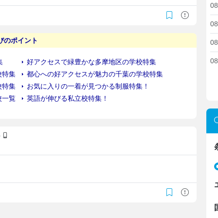
08
08
08
08
)