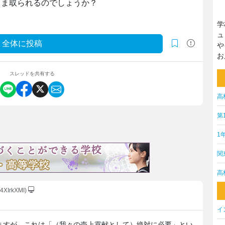
さま取られるのでしょうか？
学
ュ
全体に投稿
や
お
スレッドを共有する
高
第
1
関
高
T4XIrkXMI)
イ
ますが、これは「（我々の売上貢献として）絶対に必要」とい