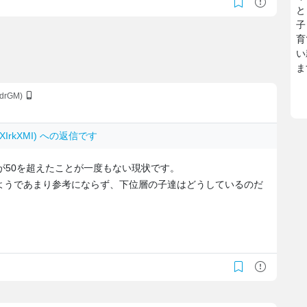
と
子
育
い
ま
CdrGM)
T4XIrkXMI) への返信です
が50を超えたことが一度もない現状です。
ようであまり参考にならず、下位層の子達はどうしているのだ
。