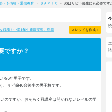
塾・予備校・通信教育
ＳＡＰＩＸ
SSはサピ下位生にも必要です
今
読
を収穫！中学1年生農場実習に密着
スレッドを作成 +
エ
要ですか？
読
いる6年男子です。
く、サピ偏40台後半の男子校です。
ないのですが、おそらく冠講座は開かれないレベルの学