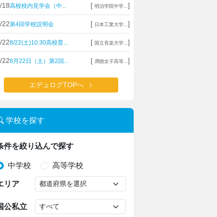
/18
[
]
高校校内見学会（中...
明治学院中学...
/22
[
]
第4回学校説明会
日本工業大学...
/22
[
]
8/22(土)10:30高校普...
国立音楽大学...
/22
[
]
8月22日（土）第2回...
潤徳女子高等...
エデュログTOPへ
学校を探す
条件を絞り込んで探す
中学校
高等学校
エリア
国公私立