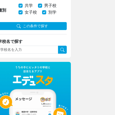
共学
男子校
種別
女子校
別学
この条件で探す
学校名で探す