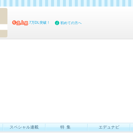
マイブッ
7万DL突破！
初めての方へ
スペシャル連載
特集
エデュナビ