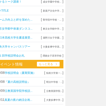
[
]
ケるトーク講座！
成女学園中学校...
[
]
 TITLE
新渡戸文化中学...
[
]
ーム力向上と絆を深めた...
聖学院中学校・...
[
]
京女学館中体連ダンスコ...
東京女学館中学...
[
]
日本高校大学生書道展受...
瀧野川女子学園...
[
]
央大学キャンパスツアー
大妻多摩中学高...
[
]
１回学校説明会お礼
潤徳女子高等学校
イベント情報
もっと見る
/08
[
]
学校説明会（夏期実施）
拓殖大学第一...
/08
[
]
『夏の高校説明会』
明法中学校・...
/09
[
]
立教英国学院学校説...
立教英国学院...
/11
[
]
真夏の夜の納涼企画...
大妻多摩中学...