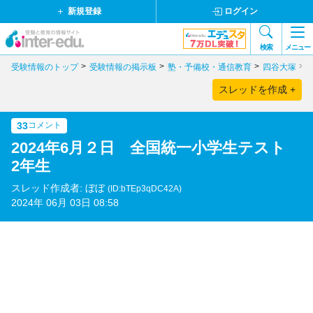
新規登録
ログイン
検索
メニュー
受験情報のトップ
受験情報の掲示板
塾・予備校・通信教育
四谷大塚
スレッドを作成 +
33
コメント
2024年6月２日 全国統一小学生テスト
2年生
スレッド作成者: ぼぼ
(ID:bTEp3qDC42A)
2024年 06月 03日 08:58