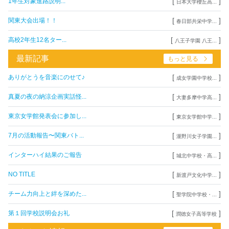
[
]
1年生対象進路説明...
日本大学櫻丘高...
[
]
関東大会出場！！
春日部共栄中学...
[
]
高校2年生12名ター...
八王子学園 八王...
最新記事
もっと見る
[
]
ありがとうを音楽にのせて♪
成女学園中学校...
[
]
真夏の夜の納涼企画実話怪...
大妻多摩中学高...
[
]
東京女学館発表会に参加し...
東京女学館中学...
[
]
7月の活動報告〜関東バト...
瀧野川女子学園...
[
]
インターハイ結果のご報告
城北中学校・高...
[
]
NO TITLE
新渡戸文化中学...
[
]
チーム力向上と絆を深めた...
聖学院中学校・...
[
]
第１回学校説明会お礼
潤徳女子高等学校