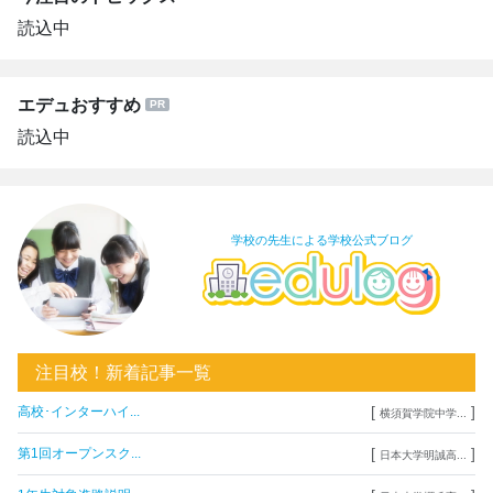
読込中
エデュおすすめ
読込中
学校の先生による学校公式ブログ
注目校！新着記事一覧
[
]
高校･インターハイ...
横須賀学院中学...
[
]
第1回オープンスク...
日本大学明誠高...