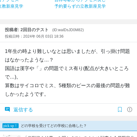
立教新座見学
予約要らずの立教新座見学
投稿者: 2回目のテスト
(ID:waIDsJD0M82)
投稿日時：2024年 06月 03日 18:36
1年生の時より難しいなとは思いましたが、引っ掛け問題
はなかったような…？
国語は漢字や「」の問題でミス有り(配点が大きいところ
で…)。
算数はサイコロでミス、5種類のピースの最後の問題が難
しかったようです。
返信する