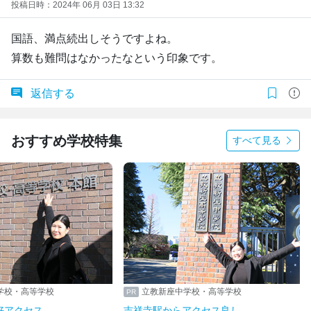
投稿日時：2024年 06月 03日 13:32
国語、満点続出しそうですよね。
算数も難問はなかったなという印象です。
返信する
おすすめ学校特集
すべて見る
学校・高等学校
立教新座中学校・高等学校
好アクセス
吉祥寺駅からアクセス良し