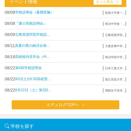
イベント情報
もっと見る
08/08
[
]
学校説明会（夏期実施）
拓殖大学第一...
08/08
[
]
『夏の高校説明会』
明法中学校・...
08/09
[
]
立教英国学院学校説...
立教英国学院...
08/11
[
]
真夏の夜の納涼企画...
大妻多摩中学...
08/18
[
]
高校校内見学会（中...
明治学院中学...
08/22
[
]
第4回学校説明会
日本工業大学...
08/22
[
]
8/22(土)10:30高校普...
国立音楽大学...
08/22
[
]
8月22日（土）第2回...
潤徳女子高等...
エデュログTOPへ
学校を探す