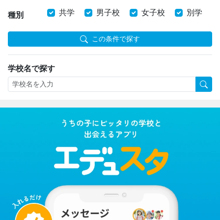
共学
男子校
女子校
別学
種別
この条件で探す
学校名で探す