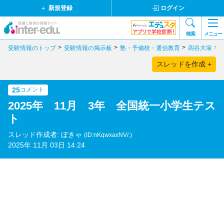
新規登録
ログイン
検索
メニュー
受験情報のトップ
受験情報の掲示板
塾・予備校・通信教育
四谷大塚
スレッドを作成 +
25
コメント
2025年 11月 3年 全国統一小学生テス
ト
スレッド作成者: ぼきゃ
(ID:nKqwxaxNV/.)
2025年 11月 03日 14:24