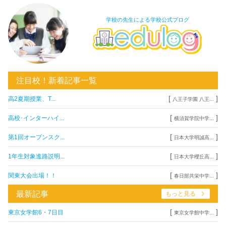
学校の先生による学校公式ブログ
注目校！新着記事一覧
[
]
高2夏期授業、T...
八王子学園 八王...
[
]
高校･インターハイ...
横須賀学院中学...
[
]
第1回オープンスク...
日本大学明誠高...
[
]
1年生対象進路説明...
日本大学櫻丘高...
[
]
関東大会出場！！
春日部共栄中学...
最新記事
もっと見る
[
]
東京女学館6・7日目
東京女学館中学...