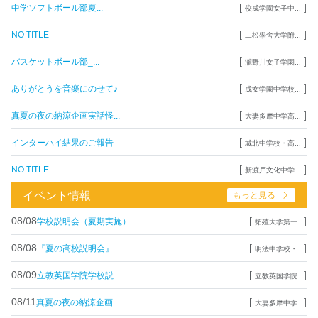
[
]
中学ソフトボール部夏...
佼成学園女子中...
[
]
NO TITLE
二松學舍大学附...
[
]
バスケットボール部_...
瀧野川女子学園...
[
]
ありがとうを音楽にのせて♪
成女学園中学校...
[
]
真夏の夜の納涼企画実話怪...
大妻多摩中学高...
[
]
インターハイ結果のご報告
城北中学校・高...
[
]
NO TITLE
新渡戸文化中学...
イベント情報
もっと見る
08/08
[
]
学校説明会（夏期実施）
拓殖大学第一...
08/08
[
]
『夏の高校説明会』
明法中学校・...
08/09
[
]
立教英国学院学校説...
立教英国学院...
08/11
[
]
真夏の夜の納涼企画...
大妻多摩中学...