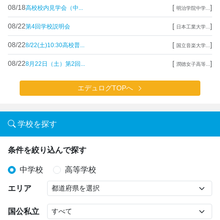
08/18
[
]
高校校内見学会（中...
明治学院中学...
08/22
[
]
第4回学校説明会
日本工業大学...
08/22
[
]
8/22(土)10:30高校普...
国立音楽大学...
08/22
[
]
8月22日（土）第2回...
潤徳女子高等...
エデュログTOPへ
学校を探す
条件を絞り込んで探す
中学校
高等学校
エリア
国公私立