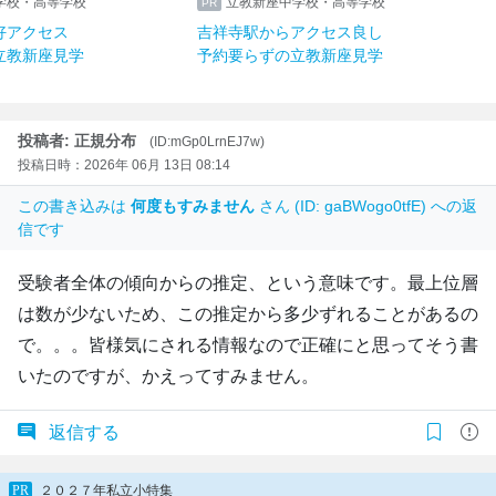
学校・高等学校
立教新座中学校・高等学校
好アクセス
吉祥寺駅からアクセス良し
立教新座見学
予約要らずの立教新座見学
投稿者: 正規分布
(ID:mGp0LrnEJ7w)
投稿日時：2026年 06月 13日 08:14
この書き込みは
何度もすみません
さん (ID: gaBWogo0tfE) への返
信です
受験者全体の傾向からの推定、という意味です。最上位層
は数が少ないため、この推定から多少ずれることがあるの
で。。。皆様気にされる情報なので正確にと思ってそう書
いたのですが、かえってすみません。
返信する