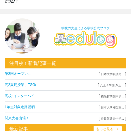
読込中
学校の先生による学校公式ブログ
注目校！新着記事一覧
[
]
第2回オープン...
日本大学明誠高...
[
]
高2夏期授業、TGGに...
八王子学園 八王...
[
]
高校･インターハイ...
横須賀学院中学...
[
]
1年生対象進路説明...
日本大学櫻丘高...
[
]
関東大会出場！！
春日部共栄中学...
最新記事
もっと見る