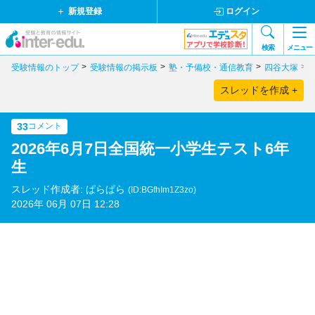
新規登録
ログイン
検索
メニュー
受験情報のトップ
受験情報の掲示板
塾・予備校・通信教育
四谷大塚
スレッドを作成 +
33
コメント
2026年6月7日全国統一小学生テスト6年
生
スレッド作成者: ぱらぱら
(ID:BGfhIm1Z3zo)
2026年 06月 07日 12:28