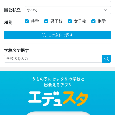
国公私立
共学
男子校
女子校
別学
種別
この条件で探す
学校名で探す