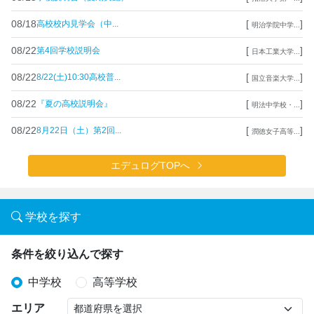
08/18
[
]
高校校内見学会（中...
明治学院中学...
08/22
[
]
第4回学校説明会
日本工業大学...
08/22
[
]
8/22(土)10:30高校普...
国立音楽大学...
08/22
[
]
『夏の高校説明会』
明法中学校・...
08/22
[
]
8月22日（土）第2回...
潤徳女子高等...
エデュログTOPへ
学校を探す
条件を絞り込んで探す
中学校
高等学校
エリア