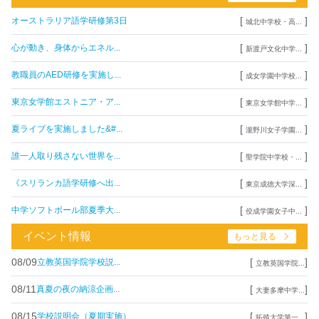
[
]
オーストラリア語学研修第3日
城北中学校・高...
[
]
心が動き、身体からエネル...
新渡戸文化中学...
[
]
教職員のAED研修を実施し...
成女学園中学校...
[
]
東京女学館エストニア・ア...
東京女学館中学...
[
]
夏ライブを実施しました&#...
瀧野川女子学園...
[
]
誰一人取り残さない世界を...
聖学院中学校・...
[
]
《スリランカ語学研修へ出...
東京成徳大学深...
[
]
中学ソフトボール部夏季大...
佼成学園女子中...
イベント情報
もっと見る
08/09
[
]
立教英国学院学校説...
立教英国学院...
08/11
[
]
真夏の夜の納涼企画...
大妻多摩中学...
08/15
[
]
学校説明会（夏期実施）
拓殖大学第一...