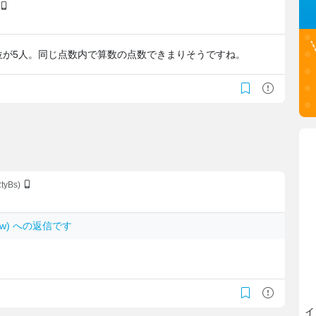
5位が5人。同じ点数内で算数の点数できまりそうですね。
RtyBs)
VVaw) への返信です
イ