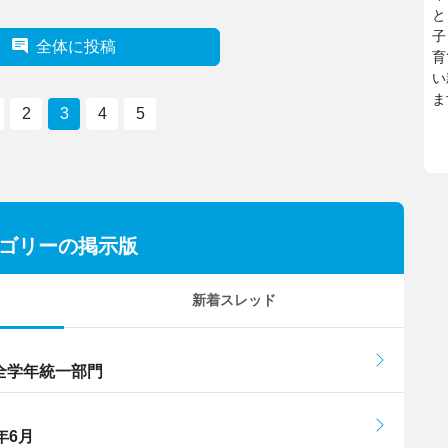
と
子
全体に投稿
育
い
ま
2
3
4
5
テゴリーの掲示版
新着スレッド
 全学年統一部門
年6月