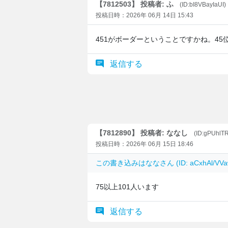
【7812503】 投稿者: ふ
(ID:bI8VBayIaUI)
投稿日時：2026年 06月 14日 15:43
451がボーダーということですかね。4
返信する
【7812890】 投稿者: ななし
(ID:gPUhlT
投稿日時：2026年 06月 15日 18:46
この書き込みは
なな
さん (ID: aCxhAl/
75以上101人います
返信する