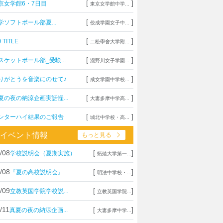
[
]
京女学館6・7日目
東京女学館中学...
[
]
学ソフトボール部夏...
佼成学園女子中...
[
]
 TITLE
二松學舍大学附...
[
]
スケットボール部_受験...
瀧野川女子学園...
[
]
りがとうを音楽にのせて♪
成女学園中学校...
[
]
夏の夜の納涼企画実話怪...
大妻多摩中学高...
[
]
ンターハイ結果のご報告
城北中学校・高...
イベント情報
もっと見る
/08
[
]
学校説明会（夏期実施）
拓殖大学第一...
/08
[
]
『夏の高校説明会』
明法中学校・...
/09
[
]
立教英国学院学校説...
立教英国学院...
/11
[
]
真夏の夜の納涼企画...
大妻多摩中学...