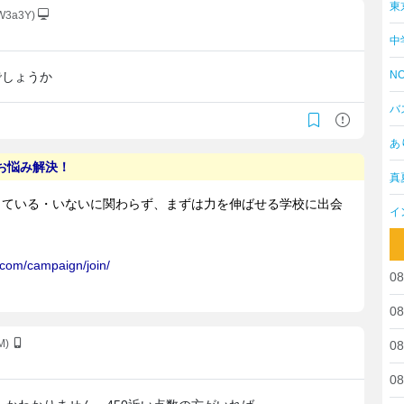
東
sW3a3Y)
中
NO
でしょうか
バ
あ
真
イ
08
08
M)
08
08