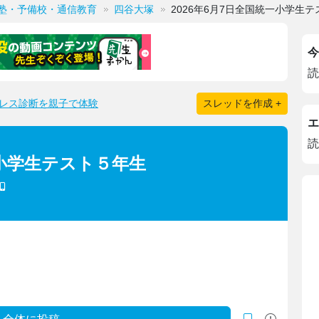
塾・予備校・通信教育
四谷大塚
2026年6月7日全国統一小学生
今
読
レス診断を親子で体験
スレッドを作成 +
エ
読
一小学生テスト５年生