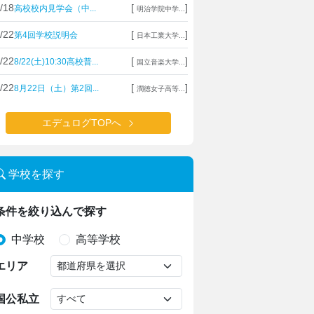
/18
[
]
高校校内見学会（中...
明治学院中学...
/22
[
]
第4回学校説明会
日本工業大学...
/22
[
]
8/22(土)10:30高校普...
国立音楽大学...
/22
[
]
8月22日（土）第2回...
潤徳女子高等...
エデュログTOPへ
学校を探す
条件を絞り込んで探す
中学校
高等学校
エリア
国公私立