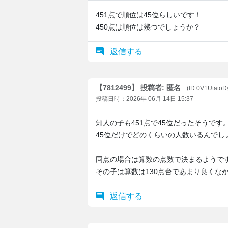
451点で順位は45位らしいです！
450点は順位は幾つでしょうか？
返信する
【7812499】 投稿者: 匿名
(ID:0V1Utato
投稿日時：2026年 06月 14日 15:37
知人の子も451点で45位だったそうです
45位だけでどのくらいの人数いるんでし
同点の場合は算数の点数で決まるようで
その子は算数は130点台であまり良くな
返信する