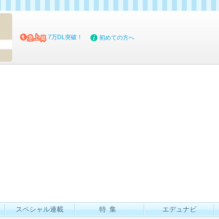
マイブッ
7万DL突破！
初めての方へ
スペシャル連載
特集
エデュナビ