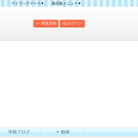
マイブックマーク▼
掲示板メニュー▼
クマーク一覧
掲示板の使い方
掲示板マップ
新規登録
ログイン
人気スレッドランキング
新規スレッド一覧
新着書き込み一覧
このカテゴリにスレッドを
作成
学校ブログ
動画