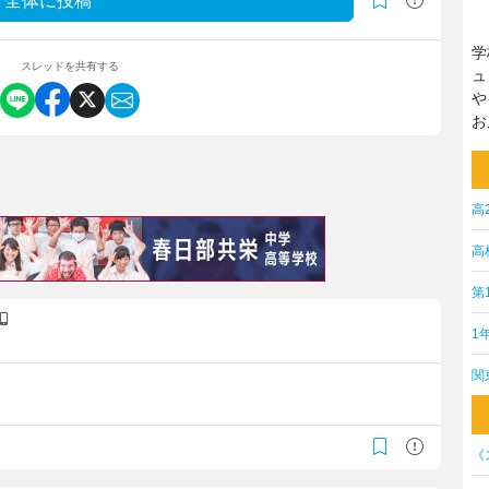
全体に投稿
学
スレッドを共有する
ュ
や
お
高
高
第
1
関
《