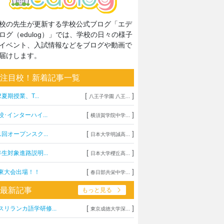
校の先生が更新する学校公式ブログ「エデ
ログ（edulog）」では、学校の日々の様子
イベント、入試情報などをブログや動画で
届けします。
注目校！新着記事一覧
[
]
2夏期授業、T...
八王子学園 八王...
[
]
校･インターハイ...
横須賀学院中学...
[
]
1回オープンスク...
日本大学明誠高...
[
]
年生対象進路説明...
日本大学櫻丘高...
[
]
東大会出場！！
春日部共栄中学...
最新記事
もっと見る
[
]
スリランカ語学研修...
東京成徳大学深...