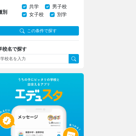
共学
男子校
種別
女子校
別学
この条件で探す
学校名で探す