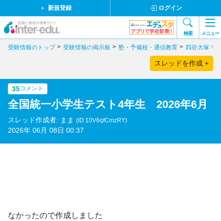
新規登録
ログイン
検索
メニュー
受験情報のトップ
受験情報の掲示板
塾・予備校・通信教育
四谷大塚
スレッドを作成 +
35
コメント
全国統一小学生テスト4年生 2026年6月
スレッド作成者: まま
(ID:10V6qfCmzRY)
2026年 06月 08日 00:37
なかったので作成しました