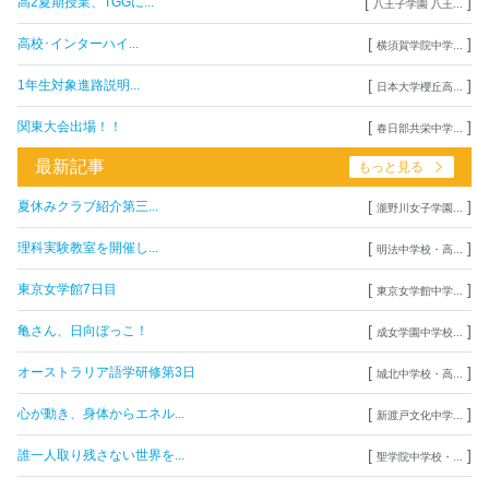
[
]
高2夏期授業、TGGに...
八王子学園 八王...
[
]
高校･インターハイ...
横須賀学院中学...
[
]
1年生対象進路説明...
日本大学櫻丘高...
[
]
関東大会出場！！
春日部共栄中学...
最新記事
もっと見る
[
]
夏休みクラブ紹介第三...
瀧野川女子学園...
[
]
理科実験教室を開催し...
明法中学校・高...
[
]
東京女学館7日目
東京女学館中学...
[
]
亀さん、日向ぼっこ！
成女学園中学校...
[
]
オーストラリア語学研修第3日
城北中学校・高...
[
]
心が動き、身体からエネル...
新渡戸文化中学...
[
]
誰一人取り残さない世界を...
聖学院中学校・...