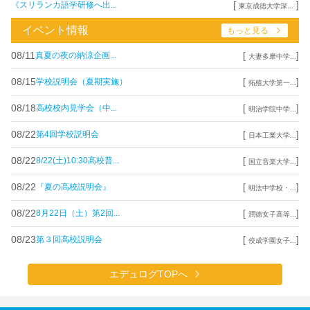
[
]
《スリランカ語学研修へ出...
東京成徳大学深...
イベント情報
もっと見る
08/11
[
]
真夏の夜の納涼企画...
大妻多摩中学...
08/15
[
]
学校説明会（夏期実施）
拓殖大学第一...
08/18
[
]
高校校内見学会（中...
明治学院中学...
08/22
[
]
第4回学校説明会
日本工業大学...
08/22
[
]
8/22(土)10:30高校普...
国立音楽大学...
08/22
[
]
『夏の高校説明会』
明法中学校・...
08/22
[
]
8月22日（土）第2回...
潤徳女子高等...
08/23
[
]
第３回高校説明会
佼成学園女子...
エデュログTOPへ