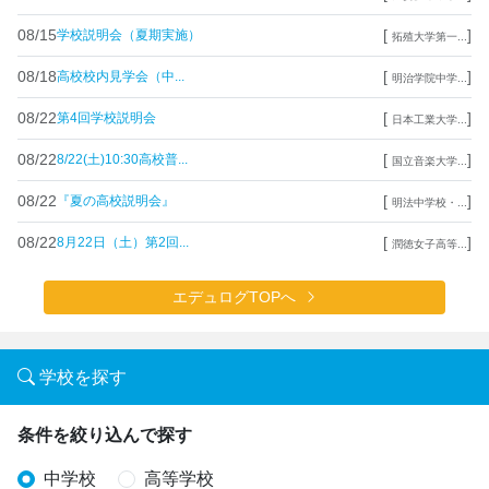
08/15
[
]
学校説明会（夏期実施）
拓殖大学第一...
08/18
[
]
高校校内見学会（中...
明治学院中学...
08/22
[
]
第4回学校説明会
日本工業大学...
08/22
[
]
8/22(土)10:30高校普...
国立音楽大学...
08/22
[
]
『夏の高校説明会』
明法中学校・...
08/22
[
]
8月22日（土）第2回...
潤徳女子高等...
エデュログTOPへ
学校を探す
条件を絞り込んで探す
中学校
高等学校