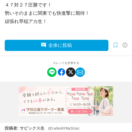
４７対２７圧勝です！
勢いそのままに関東でも快進撃に期待！
頑張れ早稲アカ生！
全体に投稿
スレッドを共有する
投稿者: サピックス生
(ID:w9oIAYMySUw)