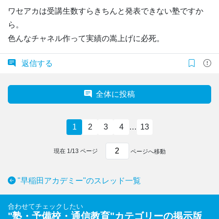
ワセアカは受講生数すらきちんと発表できない塾ですか
ら。
色んなチャネル作って実績の嵩上げに必死。
返信する
全体に投稿
1
2
3
4
…
13
現在
1
/
13
ページ
ページへ移動
"早稲田アカデミー"のスレッド一覧
合わせてチェックしたい
"
塾・予備校・通信教育
"カテゴリーの掲示版