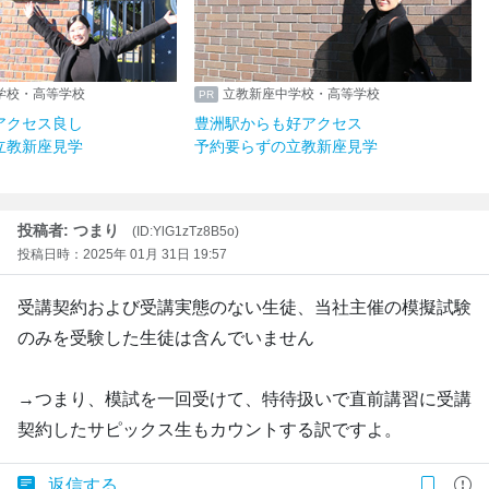
学校・高等学校
立教新座中学校・高等学校
アクセス良し
豊洲駅からも好アクセス
立教新座見学
予約要らずの立教新座見学
投稿者: つまり
(ID:YlG1zTz8B5o)
投稿日時：2025年 01月 31日 19:57
受講契約および受講実態のない生徒、当社主催の模擬試験
のみを受験した生徒は含んでいません
→つまり、模試を一回受けて、特待扱いで直前講習に受講
契約したサピックス生もカウントする訳ですよ。
返信する