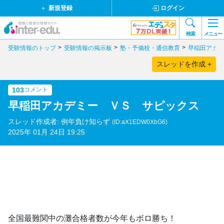
新規登録
ログイン
検索
メニュー
受験情報のトップ
受験情報の掲示板
塾・予備校・通信教育
早稲田アカデ
スレッドを作成 +
103
コメント
早稲田アカデミー ＶＳ サピックス
スレッド作成者: 例年負け知らず
(ID:aX1EDW0XbG6)
2025年 01月 24日 19:25
全国最難関中の灘合格者数が今年もボロ勝ち！