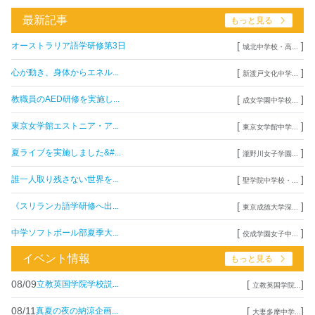
最新記事
もっと見る
[
]
オーストラリア語学研修第3日
城北中学校・高...
[
]
心が動き、身体からエネル...
新渡戸文化中学...
[
]
教職員のAED研修を実施し...
成女学園中学校...
[
]
東京女学館エストニア・ア...
東京女学館中学...
[
]
夏ライブを実施しました&#...
瀧野川女子学園...
[
]
誰一人取り残さない世界を...
聖学院中学校・...
[
]
《スリランカ語学研修へ出...
東京成徳大学深...
[
]
中学ソフトボール部夏季大...
佼成学園女子中...
イベント情報
もっと見る
08/09
[
]
立教英国学院学校説...
立教英国学院...
08/11
[
]
真夏の夜の納涼企画...
大妻多摩中学...