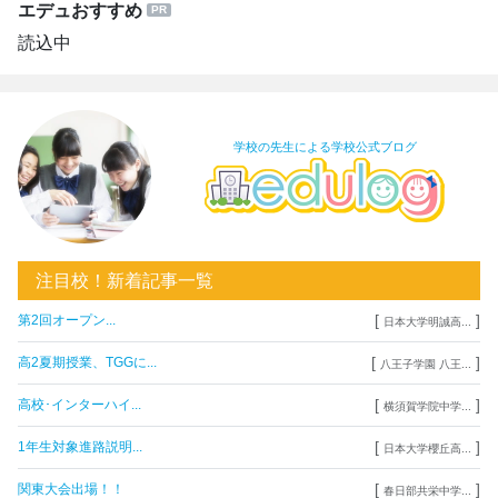
エデュおすすめ
読込中
学校の先生による学校公式ブログ
注目校！新着記事一覧
[
]
第2回オープン...
日本大学明誠高...
[
]
高2夏期授業、TGGに...
八王子学園 八王...
[
]
高校･インターハイ...
横須賀学院中学...
[
]
1年生対象進路説明...
日本大学櫻丘高...
[
]
関東大会出場！！
春日部共栄中学...