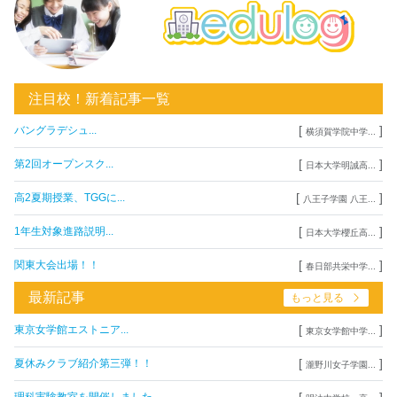
注目校！新着記事一覧
[
]
バングラデシュ...
横須賀学院中学...
[
]
第2回オープンスク...
日本大学明誠高...
[
]
高2夏期授業、TGGに...
八王子学園 八王...
[
]
1年生対象進路説明...
日本大学櫻丘高...
[
]
関東大会出場！！
春日部共栄中学...
最新記事
もっと見る
[
]
東京女学館エストニア...
東京女学館中学...
[
]
夏休みクラブ紹介第三弾！！
瀧野川女子学園...
[
]