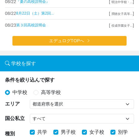
08/22
[
]
『夏の高校説明会』
明法中学校・...
08/22
[
]
8月22日（土）第2回...
潤徳女子高等...
08/23
[
]
第３回高校説明会
佼成学園女子...
エデュログTOPへ
学校を探す
条件を絞り込んで探す
中学校
高等学校
エリア
国公私立
共学
男子校
女子校
別学
種別