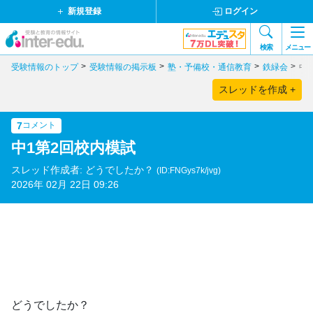
新規登録
ログイン
検索
メニュー
受験情報のトップ
受験情報の掲示板
塾・予備校・通信教育
鉄緑会
中
スレッドを作成 +
7
コメント
中1第2回校内模試
スレッド作成者: どうでしたか？
(ID:FNGys7k/jvg)
2026年 02月 22日 09:26
どうでしたか？