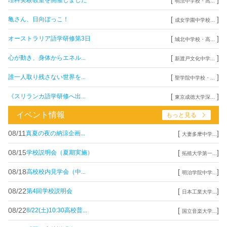
理科実験教室を開催しました
明法中学校・高...
[
]
亀さん、日向ぼっこ！
成女学園中学校...
[
]
オーストラリア語学研修第3日
城北中学校・高...
[
]
心が動き、身体からエネル...
新渡戸文化中学...
[
]
誰一人取り残さない世界を...
聖学院中学校・...
[
]
《スリランカ語学研修へ出...
東京成徳大学深...
イベント情報
もっと見る
08/11
[
]
真夏の夜の納涼企画...
大妻多摩中学...
08/15
[
]
学校説明会（夏期実施）
拓殖大学第一...
08/18
[
]
高校校内見学会（中...
明治学院中学...
08/22
[
]
第4回学校説明会
日本工業大学...
08/22
[
]
8/22(土)10:30高校普...
国立音楽大学...