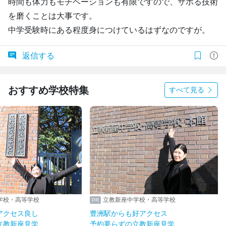
時間も体力もモチベーションも有限ですので、サボる技術
を磨くことは大事です。
中学受験時にある程度身につけているはずなのですが。
返信する
おすすめ学校特集
すべて見る
学校・高等学校
立教新座中学校・高等学校
アクセス良し
豊洲駅からも好アクセス
立教新座見学
予約要らずの立教新座見学