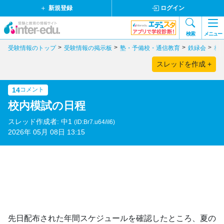
新規登録
ログイン
検索
メニュー
受験情報のトップ
受験情報の掲示板
塾・予備校・通信教育
鉄緑会
校
スレッドを作成 +
14
コメント
校内模試の日程
スレッド作成者: 中1
(ID:Br7.u64/iI6)
2026年 05月 08日 13:15
先日配布された年間スケジュールを確認したところ、夏の