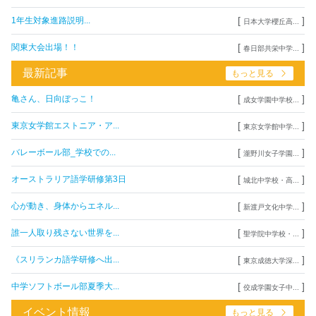
[
]
1年生対象進路説明...
日本大学櫻丘高...
[
]
関東大会出場！！
春日部共栄中学...
最新記事
もっと見る
[
]
亀さん、日向ぼっこ！
成女学園中学校...
[
]
東京女学館エストニア・ア...
東京女学館中学...
[
]
バレーボール部_学校での...
瀧野川女子学園...
[
]
オーストラリア語学研修第3日
城北中学校・高...
[
]
心が動き、身体からエネル...
新渡戸文化中学...
[
]
誰一人取り残さない世界を...
聖学院中学校・...
[
]
《スリランカ語学研修へ出...
東京成徳大学深...
[
]
中学ソフトボール部夏季大...
佼成学園女子中...
イベント情報
もっと見る