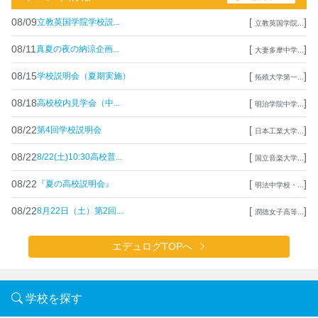
08/09
[
]
立教英国学院学校説...
立教英国学院...
08/11
[
]
真夏の夜の納涼企画...
大妻多摩中学...
08/15
[
]
学校説明会（夏期実施）
拓殖大学第一...
08/18
[
]
高校校内見学会（中...
明治学院中学...
08/22
[
]
第4回学校説明会
日本工業大学...
08/22
[
]
8/22(土)10:30高校普...
国立音楽大学...
08/22
[
]
『夏の高校説明会』
明法中学校・...
08/22
[
]
8月22日（土）第2回...
潤徳女子高等...
エデュログTOPへ
学校を探す