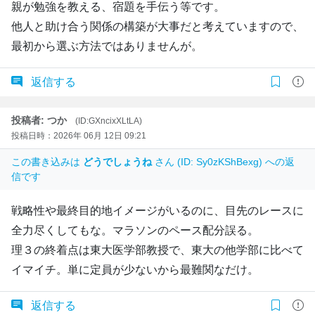
親が勉強を教える、宿題を手伝う等です。
他人と助け合う関係の構築が大事だと考えていますので、
最初から選ぶ方法ではありませんが。
返信する
投稿者: つか
(ID:GXncixXLtLA)
投稿日時：2026年 06月 12日 09:21
この書き込みは
どうでしょうね
さん (ID: Sy0zKShBexg) への返
信です
戦略性や最終目的地イメージがいるのに、目先のレースに
全力尽くしてもな。マラソンのペース配分誤る。
理３の終着点は東大医学部教授で、東大の他学部に比べて
イマイチ。単に定員が少ないから最難関なだけ。
返信する