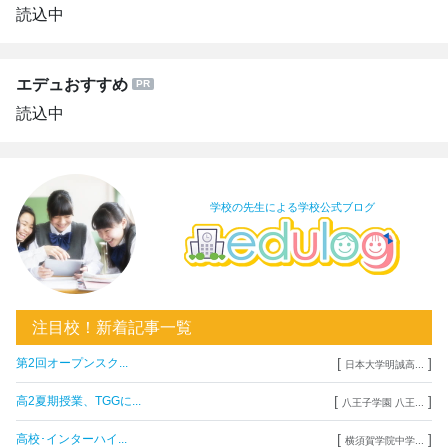
読込中
エデュおすすめ
読込中
学校の先生による学校公式ブログ
注目校！新着記事一覧
[
]
第2回オープンスク...
日本大学明誠高...
[
]
高2夏期授業、TGGに...
八王子学園 八王...
[
]
高校･インターハイ...
横須賀学院中学...