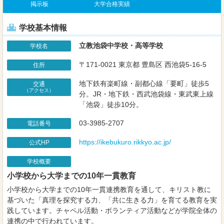
掲示板
大学合格実績
学校基本情報
立教池袋中学校・高等学校
学校名
〒171-0021 東京都 豊島区 西池袋5-16-5
住所
地下鉄有楽町線・副都心線「要町」徒歩5
交通
（アクセス）
分。JR・地下鉄・西武池袋線・東武東上線
「池袋」徒歩10分。
03-3985-2707
電話番号
https://ikebukuro.rikkyo.ac.jp/
公式HP
学校概要
小学校から大学までの10年一貫教育
小学校から大学までの10年一貫連携教育を通して、キリスト教に
基づいた「真理を探究する力、「共に生きる力」を育てる教育を実
践しています。チャペル活動・ボランティア活動などが学院全体の
連携の中で行われています。