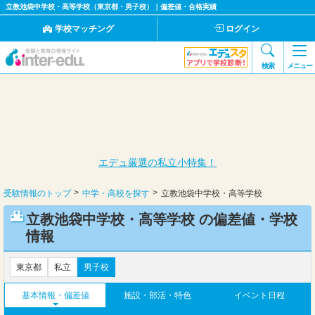
立教池袋中学校・高等学校（東京都・男子校）｜偏差値・合格実績
学校マッチング
ログイン
検索
メニュー
エデュ厳選の私立小特集！
受験情報のトップ
中学・高校を探す
立教池袋中学校・高等学校
立教池袋中学校・高等学校 の偏差値・学校
情報
東京都
私立
男子校
基本情報・偏差値
施設・部活・特色
イベント日程