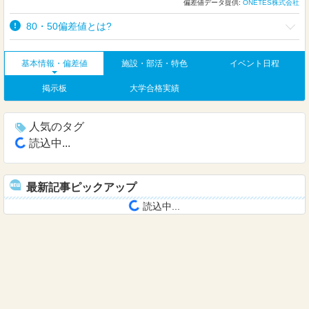
偏差値データ提供:
ONETES株式会社
80・50偏差値とは?
基本情報・偏差値
施設・部活・特色
イベント日程
掲示板
大学合格実績
人気のタグ
読込中...
最新記事ピックアップ
読込中...