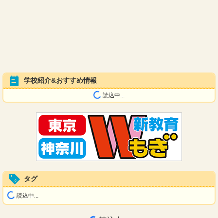
学校紹介&おすすめ情報
読込中...
タグ
読込中...