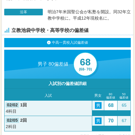
明治7年米国聖公会が私塾を開設。同32年立
沿革
教中学校に。平成12年現校名に。
立教池袋中学校・高等学校の偏差値
中高一貫校入試偏差値
68
男子 80偏差値
(68- 70)
入試別の偏差値詳細
80
50
入試
男女
偏差値
偏差値
02/02
1回
68
65
男
4科目
02/05
2回
70
67
男
2科目