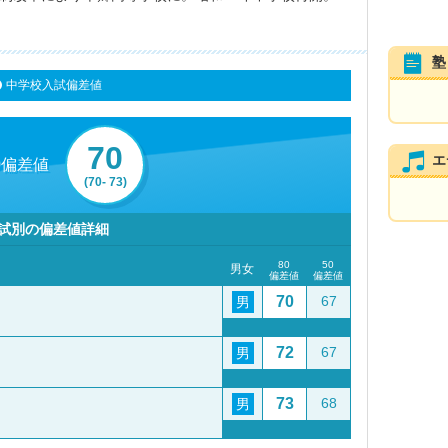
塾
中学校入試偏差値
70
エ
0偏差値
(70- 73)
試別の偏差値詳細
80
50
男女
偏差値
偏差値
70
67
男
72
67
男
73
68
男