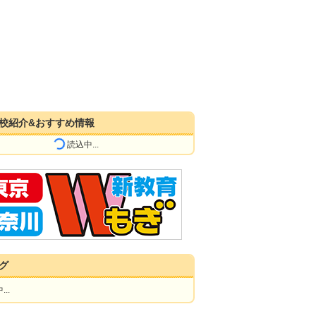
校紹介&おすすめ情報
読込中...
グ
..