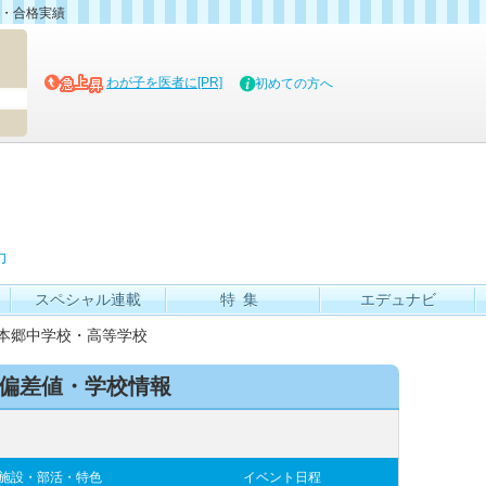
・合格実績
マイブッ
わが子を医者に[PR]
初めての方へ
力
スペシャル連載
特集
エデュナビ
本郷中学校・高等学校
の偏差値・学校情報
施設・部活・特色
イベント日程