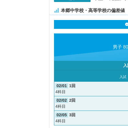
本郷中学校・高等学校の偏差値
男子 8
入
入試
02/01
1回
4科目
02/02
2回
4科目
02/05
3回
4科目