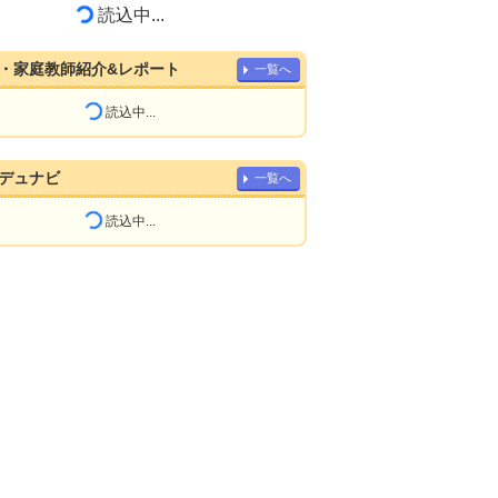
読込中...
・家庭教師紹介&レポート
一覧へ
読込中...
デュナビ
一覧へ
読込中...