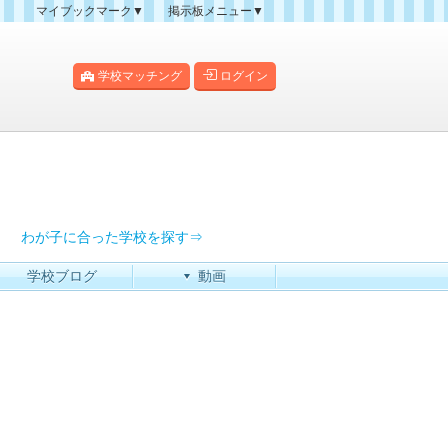
マイブックマーク▼
掲示板メニュー▼
クマーク一覧
掲示板の使い方
掲示板マップ
学校マッチング
ログイン
人気スレッドランキング
新規スレッド一覧
新着書き込み一覧
過去ログ
わが子に合った学校を探す⇒
学校ブログ
動画