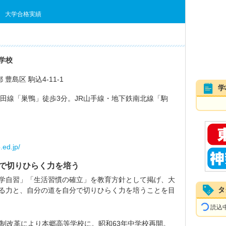
大学合格実績
学校
都 豊島区 駒込4-11-1
学
三田線「巣鴨」徒歩3分。JR山手線・地下鉄南北線「駒
.ed.jp/
で切りひらく力を培う
学自習」「生活習慣の確立」を教育方針として掲げ、大
タ
る力と、自分の道を自分で切りひらく力を培うことを目
読込中.
学制改革により本郷高等学校に。昭和63年中学校再開。