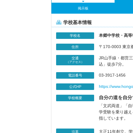
掲示板
学校基本情報
本郷中学校・高等
学校名
〒170-0003 東京
住所
JR山手線・都営
交通
（アクセス）
込」徒歩7分。
03-3917-1456
電話番号
https://www.hongo
公式HP
自分の道を自分
学校概要
「文武両道」「自
学受験を乗り越え
指しています。
大正11年創立。
沿革