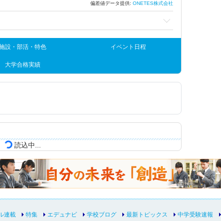
偏差値データ提供:
ONETES株式会社
施設・部活・特色
イベント日程
大学合格実績
読込中...
ル連載
特集
エデュナビ
学校ブログ
最新トピックス
中学受験速報