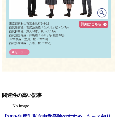
東京都東村山市富士見町2-4-12
詳細はこちら
西武新宿線・西武池袋線「久米川」駅 バス7分
西武拝島線「東大和市」駅 バス11分
西武国分寺線・拝島線「小川」駅 徒歩18分
JR中央線「立川」駅 バス28分
西武多摩湖線「八坂」駅 バス5分
セーラー
関連性の高い記事
No Image
【2026年度】私立中学受験のすすめ - もっと知り