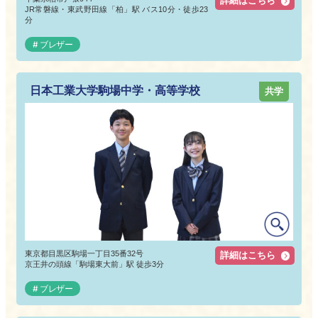
詳細はこちら
JR常磐線・東武野田線「柏」駅 バス10分・徒歩23
分
ブレザー
日本工業大学駒場中学・高等学校
共学
東京都目黒区駒場一丁目35番32号
詳細はこちら
京王井の頭線「駒場東大前」駅 徒歩3分
ブレザー