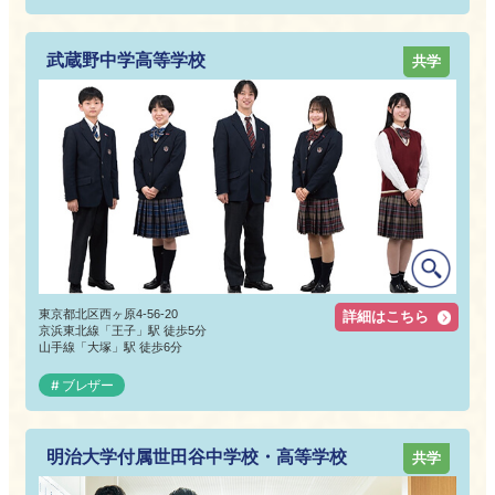
武蔵野中学高等学校
共学
東京都北区西ヶ原4-56-20
詳細はこちら
京浜東北線「王子」駅 徒歩5分
山手線「大塚」駅 徒歩6分
ブレザー
明治大学付属世田谷中学校・高等学校
共学