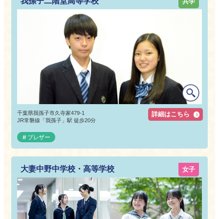
我孫子二階堂高等学校
共学
千葉県我孫子市久寺家479-1
詳細はこちら
JR常磐線「我孫子」駅 徒歩20分
ブレザー
大妻中野中学校・高等学校
女子