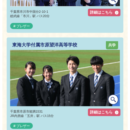
千葉県市川市中国分2-10-1
詳細はこちら
総武線「市川」駅 バス20分
ブレザー
東海大学付属市原望洋高等学校
共学
千葉県市原市能満1531
詳細はこちら
JR内房線「五井」駅 バス15分
ブレザー