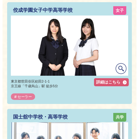
佼成学園女子中学高等学校
女子
東京都世田谷区給田2-1-1
詳細はこちら
京王線「千歳烏山」駅 徒歩5分
セーラー
国士舘中学校・高等学校
共学