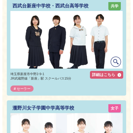
西武台新座中学校・西武台高等学校
共学
埼玉県新座市中野2-9-1
詳細はこちら
JR武蔵野線「新座」駅 スクールバス15分
セーラー
瀧野川女子学園中学高等学校
女子