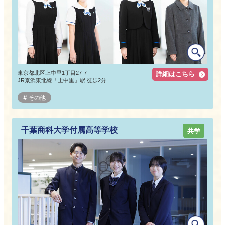
東京都北区上中里1丁目27-7
詳細はこちら
JR京浜東北線「上中里」駅 徒歩2分
その他
千葉商科大学付属高等学校
共学