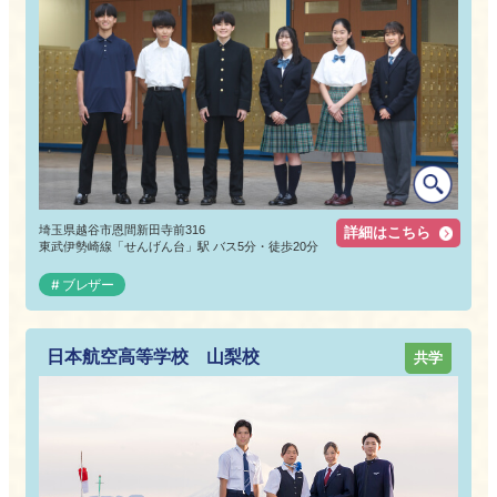
埼玉県越谷市恩間新田寺前316
詳細はこちら
東武伊勢崎線「せんげん台」駅 バス5分・徒歩20分
ブレザー
日本航空高等学校 山梨校
共学