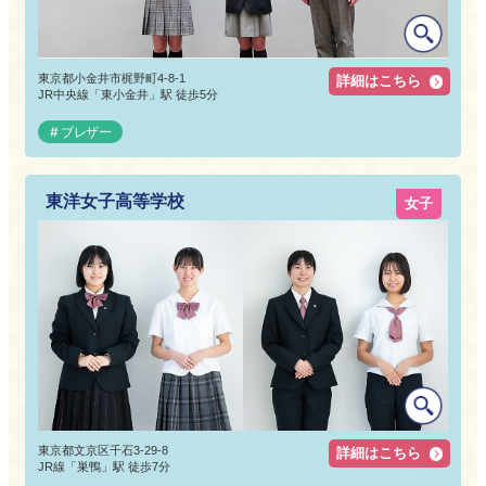
東京都小金井市梶野町4-8-1
詳細はこちら
JR中央線「東小金井」駅 徒歩5分
ブレザー
東洋女子高等学校
女子
東京都文京区千石3-29-8
詳細はこちら
JR線「巣鴨」駅 徒歩7分