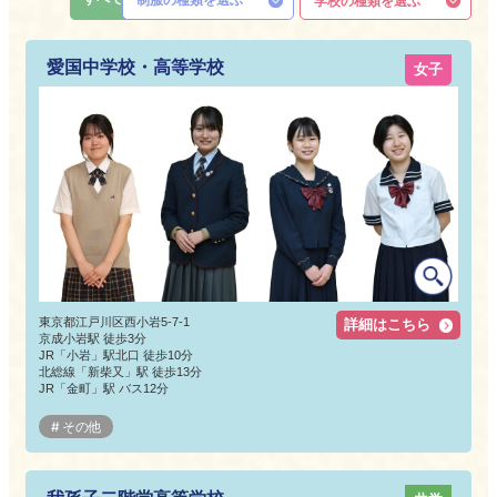
学校の種類を選ぶ
愛国中学校・高等学校
女子
東京都江戸川区西小岩5-7-1
詳細はこちら
京成小岩駅 徒歩3分
JR「小岩」駅北口 徒歩10分
北総線「新柴又」駅 徒歩13分
JR「金町」駅 バス12分
その他