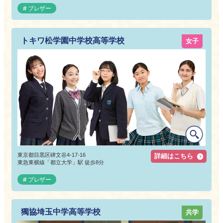
ブレザー
トキワ松学園中学校高等学校
女子
東京都目黒区碑文谷4-17-16
詳細はこちら
東急東横線「都立大学」駅 徒歩8分
ブレザー
獨協埼玉中学高等学校
共学