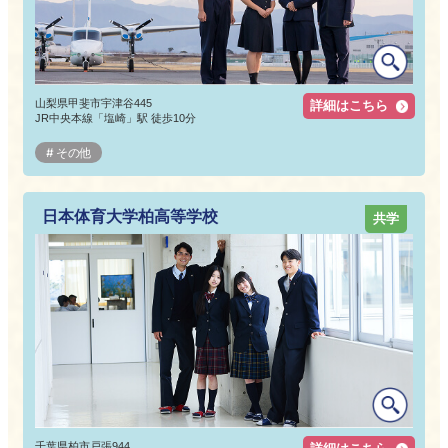
山梨県甲斐市宇津谷445
詳細はこちら
JR中央本線「塩崎」駅 徒歩10分
その他
日本体育大学柏高等学校
共学
千葉県柏市戸張944