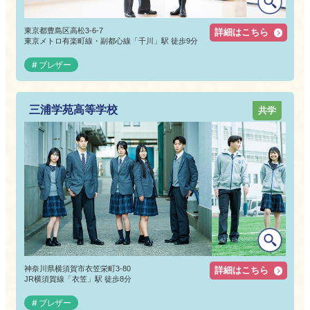
東京都豊島区高松3-6-7
詳細はこちら
東京メトロ有楽町線・副都心線「千川」駅 徒歩9分
ブレザー
三浦学苑高等学校
共学
神奈川県横須賀市衣笠栄町3-80
詳細はこちら
JR横須賀線「衣笠」駅 徒歩8分
ブレザー