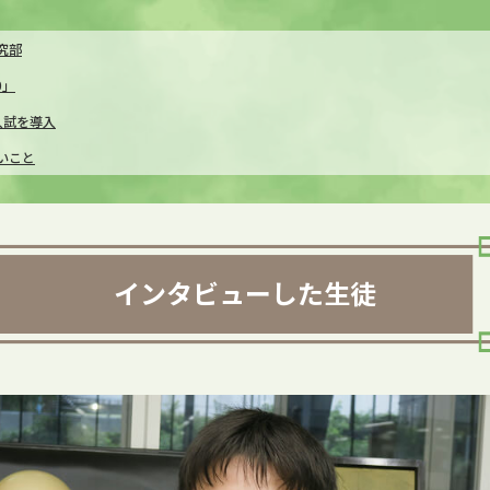
究部
0」
入試を導入
いこと
インタビューした生徒