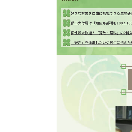
1
好きな対象を自由に探究できる生物研
2
都市大付属は「勉強も部活も100：10
3
個性派大歓迎！「算数・理科」の2科
4
「好き」を追求したい受験生に伝えた