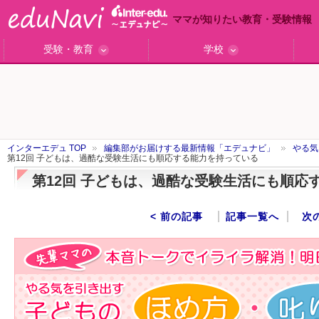
ママが知りたい教育・受験情報
受験・教育
学校
ググっと差がつく高校受験
小学校受験のい・ろ・は！
東大・京大生が育つまで
エデュママアンケート
おおたとしまさ相談室
中学受験ギモン解決所
はじめての中学受験
エデュママリサーチ
ママコ・ネクション
わが家の中学受験
やる気を引き出す
森上教育研究所
御三家合格秘話
大学リサーチ
お悩みQ&A
大学研究室
小学校インタビュー
注目の私立中高
スタッフ訪問記
学校保護者レポ
沿線別学校検索
名門校訪問
「子どものほめ方・叱り方」
インターエデュ TOP
編集部がお届けする最新情報「エデュナビ」
やる気
第12回 子どもは、過酷な受験生活にも順応する能力を持っている
第12回 子どもは、過酷な受験生活にも順応
< 前の記事
記事一覧へ
次