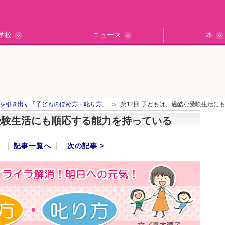
学校
ニュース
本
インタビュー
の私立中高
ッフ訪問記
保護者レポ
別学校検索
門校訪問
エデュナビニュース
教育最前線
一歩先行く
エデュママ
を引き出す「子どものほめ方・叱り方」
第12回 子どもは、過酷な受験生活に
な受験生活にも順応する能力を持っている
記事一覧へ
次の記事 >