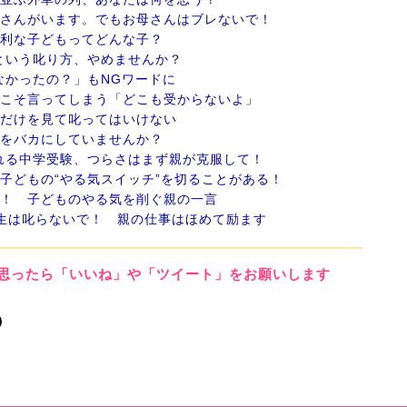
御さんがいます。でもお母さんはブレないで！
有利な子どもってどんな子？
という叱り方、やめませんか？
なかったの？」もNGワードに
らこそ言ってしまう「どこも受からないよ」
数だけを見て叱ってはいけない
ルをバカにしていませんか？
れる中学受験、つらさはまず親が克服して！
、子どもの“やる気スイッチ”を切ることがある！
メ！ 子どものやる気を削ぐ親の一言
年生は叱らないで！ 親の仕事はほめて励ます
思ったら「いいね」や「ツイート」をお願いします