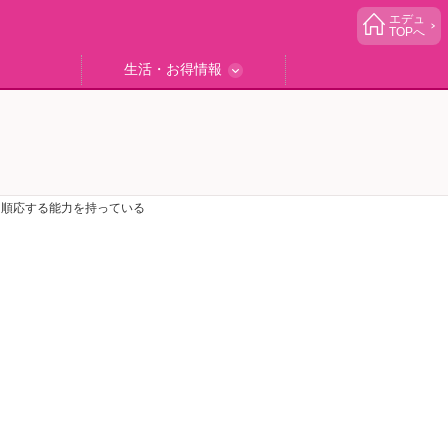
エデュ
TOPへ
生活・お得情報
中学受験
ブック
エデュママゴハン
エデュママブログ
小学生イベント
読者プレゼント
生活お役立ち
も順応する能力を持っている