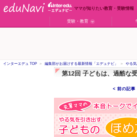
ママが知りたい教育・受験情報
受験・教育
ググっと差がつく高校受験
小学校受験のい・ろ・は！
東大・京大生が育つまで
エデュママアンケート
おおたとしまさ相談室
中学受験ギモン解決所
はじめての中学受験
エデュママリサーチ
ママコ・ネクション
わが家の中学受験
やる気を引き出す
森上教育研究所
御三家合格秘話
大学リサーチ
お悩みQ&A
大学研究室
小学校
注目
スタ
学校
沿線
名
「子どものほめ方・叱り方」
インターエデュ TOP
編集部がお届けする最新情報「エデュナビ」
やる気
第12回 子どもは、過酷
< 前の記事