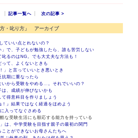
記事一覧へ
次の記事 >
方・叱り方」 アーカイブ
していい点とれないの？
い」で、子どもが勉強したら、誰も苦労しない
て叱るのはNG。でも大丈夫な方法も！
だって、よくないときも
カ！」と言っていいとき悪いとき
反抗期に重なったら
ないから受験をやめる…。それでいいの？
子は、成績が伸びないかも
して得意科目を作りましょう
ね！』結果ではなく経過をほめよう
間に入ってなぐさめる
は、過酷な受験生活にも順応する能力を持っている
ト」は、中学受験を目指す親子の最初の関門
ることができないお母さんたちへ
に並ぶ外車の列、あなたは何を思う？