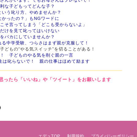
有利な子どもってどんな子？
という叱り方、やめませんか？
なかったの？」もNGワードに
らこそ言ってしまう「どこも受からないよ」
数だけを見て叱ってはいけない
ルをバカにしていませんか？
れる中学受験、つらさはまず親が克服して！
が、子どもの“やる気スイッチ”を切ることがある！
メ！ 子どものやる気を削ぐ親の一言
年生は叱らないで！ 親の仕事はほめて励ます
思ったら「いいね」や「ツイート」をお願いします
エデュTOP
利用規約
プライバシーポリシー