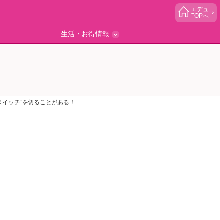
エデュ
TOPへ
生活・お得情報
中学受験
ブック
エデュママゴハン
エデュママブログ
小学生イベント
読者プレゼント
生活お役立ち
スイッチ”を切ることがある！