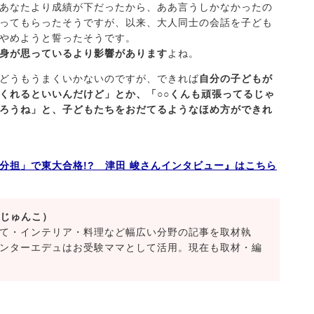
あなたより成績が下だったから、ああ言うしかなかったの
ってもらったそうですが、以来、大人同士の会話を子ども
やめようと誓ったそうです。
身が思っているより影響があります
よね。
どうもうまくいかないのですが、できれば
自分の子どもが
くれるといいんだけど」とか、「○○くんも頑張ってるじゃ
ろうね」と、子どもたちをおだてるようなほめ方ができれ
分担」で東大合格!? 津田 峻さんインタビュー』はこちら
 じゅんこ）
て・インテリア・料理など幅広い分野の記事を取材執
ンターエデュはお受験ママとして活用。現在も取材・編