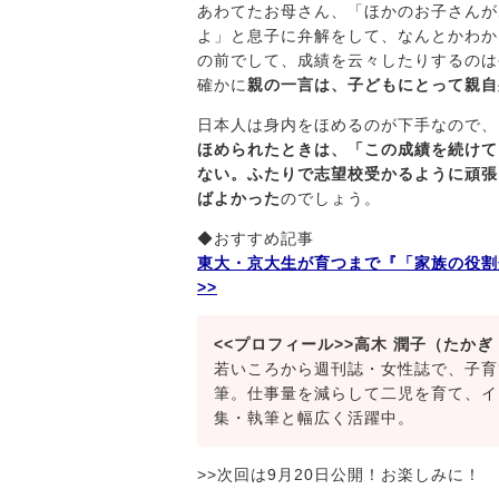
あわてたお母さん、「ほかのお子さんが
よ」と息子に弁解をして、なんとかわか
の前でして、成績を云々したりするのは
確かに
親の一言は、子どもにとって親自
日本人は身内をほめるのが下手なので、
ほめられたときは、「この成績を続けて
ない。ふたりで志望校受かるように頑張
ばよかった
のでしょう。
◆おすすめ記事
東大・京大生が育つまで『「家族の役割
>>
<<プロフィール>>高木 潤子（たかぎ
若いころから週刊誌・女性誌で、子育
筆。仕事量を減らして二児を育て、イ
集・執筆と幅広く活躍中。
>>次回は9月20日公開！お楽しみに！