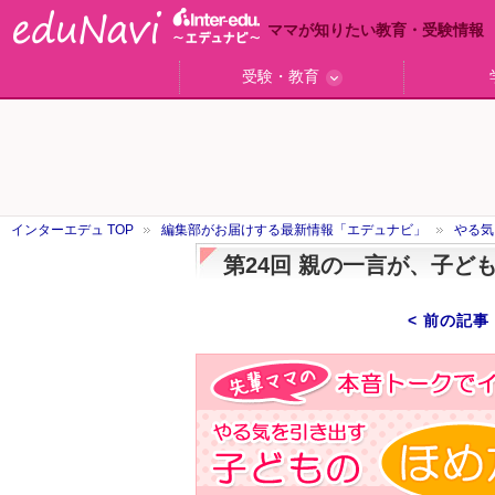
ママが知りたい教育・受験情報
受験・教育
ググっと差がつく高校受験
小学校受験のい・ろ・は！
東大・京大生が育つまで
エデュママアンケート
おおたとしまさ相談室
中学受験ギモン解決所
はじめての中学受験
エデュママリサーチ
ママコ・ネクション
わが家の中学受験
やる気を引き出す
森上教育研究所
御三家合格秘話
大学リサーチ
お悩みQ&A
大学研究室
小学校
注目
スタ
学校
沿線
名
「子どものほめ方・叱り方」
インターエデュ TOP
編集部がお届けする最新情報「エデュナビ」
やる気
第24回 親の一言が、子ど
< 前の記事