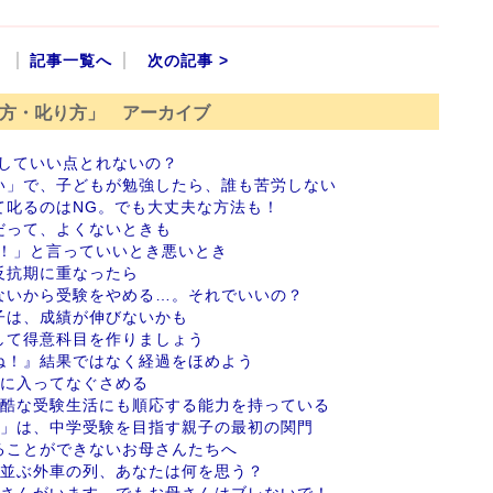
記事一覧へ
次の記事 >
方・叱り方」 アーカイブ
していい点とれないの？
い」で、子どもが勉強したら、誰も苦労しない
て叱るのはNG。でも大丈夫な方法も！
だって、よくないときも
カ！」と言っていいとき悪いとき
反抗期に重なったら
ないから受験をやめる…。それでいいの？
子は、成績が伸びないかも
して得意科目を作りましょう
ね！』結果ではなく経過をほめよう
間に入ってなぐさめる
過酷な受験生活にも順応する能力を持っている
ト」は、中学受験を目指す親子の最初の関門
ることができないお母さんたちへ
に並ぶ外車の列、あなたは何を思う？
御さんがいます。でもお母さんはブレないで！