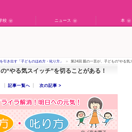
学校
ニュース
本
インタビュー
の私立中高
ッフ訪問記
保護者レポ
別学校検索
門校訪問
エデュナビニュース
教育最前線
一歩先行く
エデュママ
を引き出す「子どものほめ方・叱り方」
第24回 親の一言が、子どもの“やる気
もの“やる気スイッチ”を切ることがある！
記事一覧へ
次の記事 >