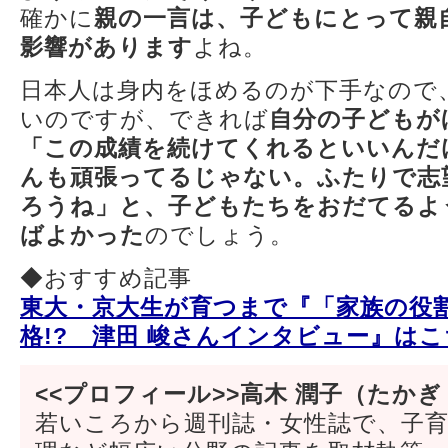
確かに
親の一言は、子どもにとって親
影響があります
よね。
日本人は身内をほめるのが下手なので
いのですが、できれば
自分の子どもが
「この成績を続けてくれるといいんだ
んも頑張ってるじゃない。ふたりで志
ろうね」と、子どもたちをおだてるよ
ばよかった
のでしょう。
◆おすすめ記事
東大・京大生が育つまで『「家族の役
格!? 津田 峻さんインタビュー』はこ
<<プロフィール>>高木 潤子（たかぎ
若いころから週刊誌・女性誌で、子