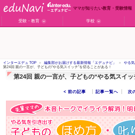
ママが知りたい教育・受験情報
受験・教育
学校
ググっと差がつく高校受験
小学校受験のい・ろ・は！
東大・京大生が育つまで
エデュママアンケート
おおたとしまさ相談室
中学受験ギモン解決所
はじめての中学受験
エデュママリサーチ
ママコ・ネクション
わが家の中学受験
やる気を引き出す
森上教育研究所
御三家合格秘話
大学リサーチ
お悩みQ&A
大学研究室
小学校インタビュー
注目の私立中高
スタッフ訪問記
学校保護者レポ
沿線別学校検索
名門校訪問
「子どものほめ方・叱り方」
インターエデュ TOP
編集部がお届けする最新情報「エデュナビ」
やる気
第24回 親の一言が、子どもの“やる気スイッチ”を切ることがある！
第24回 親の一言が、子どもの“やる気スイ
< 前の記事
記事一覧へ
次