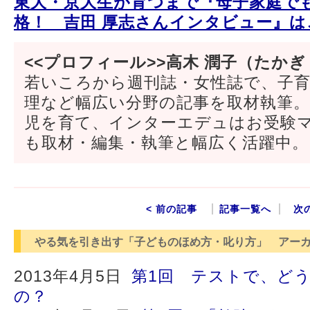
東大・京大生が育つまで『母子家庭で
格！ 吉田 厚志さんインタビュー』は
<<プロフィール>>高木 潤子（たかぎ
若いころから週刊誌・女性誌で、子
理など幅広い分野の記事を取材執筆
児を育て、インターエデュはお受験
も取材・編集・執筆と幅広く活躍中。
< 前の記事
記事一覧へ
次
やる気を引き出す「子どものほめ方・叱り方」 アー
2013年4月5日
第1回 テストで、ど
の？