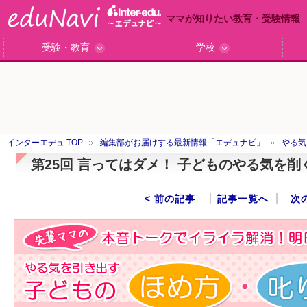
ママが知りたい教育・受験情報
受験・教育
学校
ググっと差がつく高校受験
小学校受験のい・ろ・は！
東大・京大生が育つまで
エデュママアンケート
おおたとしまさ相談室
中学受験ギモン解決所
はじめての中学受験
エデュママリサーチ
ママコ・ネクション
わが家の中学受験
やる気を引き出す
森上教育研究所
御三家合格秘話
大学リサーチ
お悩みQ&A
大学研究室
小学校インタビュー
注目の私立中高
スタッフ訪問記
学校保護者レポ
沿線別学校検索
名門校訪問
「子どものほめ方・叱り方」
インターエデュ TOP
編集部がお届けする最新情報「エデュナビ」
やる気
第25回 言ってはダメ！ 子どものやる気を削
< 前の記事
記事一覧へ
次