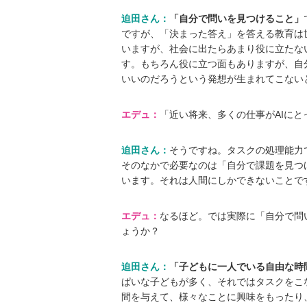
迫田さん：
「自分で問いを見つけること」
ですが、「決まった答え」を答える教育は
いますが、社会に出たらあまり役に立たな
す。もちろん役に立つ面もありますが、自
いいのだろうという発想が生まれてこない
エデュ：
「近い将来、多くの仕事がAIに
迫田さん：
そうですね。タスクの処理能力
そのなかで必要なのは「自分で課題を見つ
います。それは人間にしかできないことで
エデュ：
なるほど。では実際に「自分で問
ょうか？
迫田さん：
「子どもに一人でいる自由な時
ぱいな子どもが多く、それではタスクをこ
間を与えて、様々なことに興味をもったり