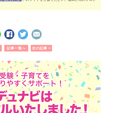
シ
ポ
メ
ェ
ス
ー
ア
ト
ル
す
す
で
事
記事一覧へ
次の記事 >
る
る
送
る