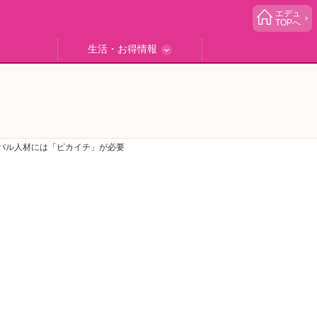
エデュ
TOPへ
生活・お得情報
中学受験
ブック
エデュママゴハン
エデュママブログ
小学生イベント
読者プレゼント
生活お役立ち
バル人材には「ピカイチ」が必要