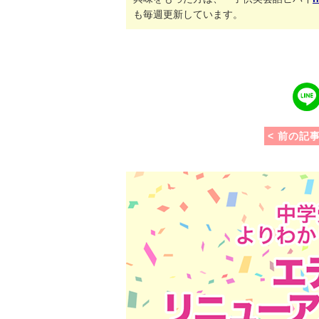
も毎週更新しています。
line
で
送
る
< 前の記