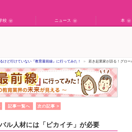
学校
ニュース
本
インタビュー
の私立中高
ッフ訪問記
保護者レポ
別学校検索
門校訪問
エデュナビニュース
教育最前線
一歩先行く
エデュママ
るけど行けていない『教育最前線』に行ってみた！
若き起業家が語る！グロー
事
記事一覧へ
次の記事 >
バル人材には「ピカイチ」が必要