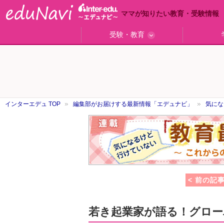
ママが知りたい教育・受験情報
受験・教育
ググっと差がつく高校受験
小学校受験のい・ろ・は！
東大・京大生が育つまで
エデュママアンケート
おおたとしまさ相談室
中学受験ギモン解決所
はじめての中学受験
エデュママリサーチ
ママコ・ネクション
わが家の中学受験
やる気を引き出す
森上教育研究所
御三家合格秘話
大学リサーチ
お悩みQ&A
大学研究室
小学校
注目
スタ
学校
沿線
名
「子どものほめ方・叱り方」
インターエデュ TOP
編集部がお届けする最新情報「エデュナビ」
気にな
教
育
最
前
線
< 前の記
若き起業家が語る！グロー