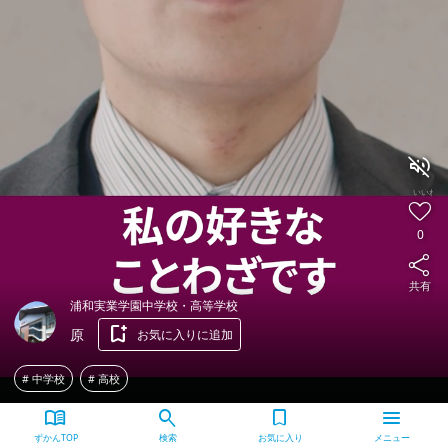
volume_off
いいね!
favorite
0
share
共有
浦和実業学園中学校・高等学校
bookmark_add
原
お気に入りに追加
# 中学校
# 高校
menu_book
search
bookmark
menu
ずかんTOP
検索
お気に入り
メニュー