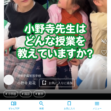
volume_off
いいね!
favorite
0
share
共有
啓明学園初等学校
bookmark_add
小野寺 彩花
お気に入りに追加
# 小学校
# 国語
# 数学
menu_book
search
bookmark
menu
ずかんTOP
検索
お気に入り
メニュー