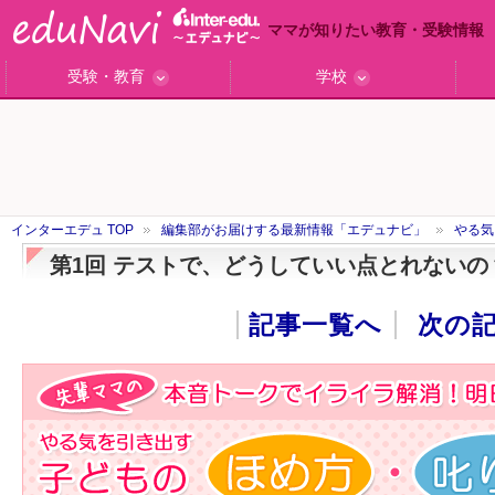
ママが知りたい教育・受験情報
受験・教育
学校
ググっと差がつく高校受験
小学校受験のい・ろ・は！
東大・京大生が育つまで
エデュママアンケート
おおたとしまさ相談室
中学受験ギモン解決所
はじめての中学受験
エデュママリサーチ
ママコ・ネクション
わが家の中学受験
やる気を引き出す
森上教育研究所
御三家合格秘話
大学リサーチ
お悩みQ&A
大学研究室
小学校インタビュー
注目の私立中高
スタッフ訪問記
学校保護者レポ
沿線別学校検索
名門校訪問
「子どものほめ方・叱り方」
インターエデュ TOP
編集部がお届けする最新情報「エデュナビ」
やる気
第1回 テストで、どうしていい点とれないの
記事一覧へ
次の記