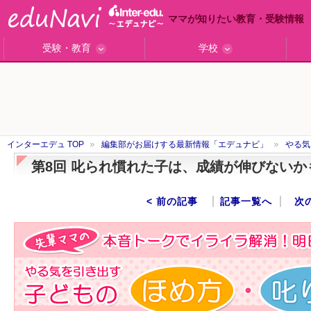
ママが知りたい教育・受験情報
受験・教育
学校
ググっと差がつく高校受験
小学校受験のい・ろ・は！
東大・京大生が育つまで
エデュママアンケート
おおたとしまさ相談室
中学受験ギモン解決所
はじめての中学受験
エデュママリサーチ
ママコ・ネクション
わが家の中学受験
やる気を引き出す
森上教育研究所
御三家合格秘話
大学リサーチ
お悩みQ&A
大学研究室
小学校インタビュー
注目の私立中高
スタッフ訪問記
学校保護者レポ
沿線別学校検索
名門校訪問
「子どものほめ方・叱り方」
インターエデュ TOP
編集部がお届けする最新情報「エデュナビ」
やる気
第8回 叱られ慣れた子は、成績が伸びないか
< 前の記事
記事一覧へ
次