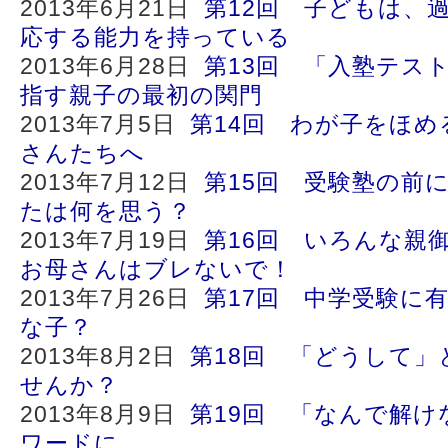
2013年6月21日
第12回 子どもは、
応する能力を持っている
2013年6月28日
第13回 「入塾テス
指す親子の最初の関門
2013年7月5日
第14回 わが子をほ
さんたちへ
2013年7月12日
第15回 受験塾の前
たは何を思う？
2013年7月19日
第16回 いろんな親
お母さんはブレないで！
2013年7月26日
第17回 中学受験に
な子？
2013年8月2日
第18回 「どうして
せんか？
2013年8月9日
第19回 「なんで解け
ワードに