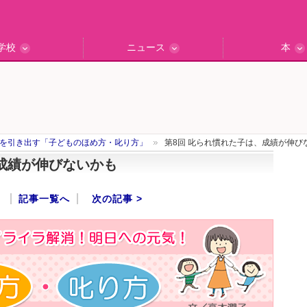
学校
ニュース
本
インタビュー
の私立中高
ッフ訪問記
保護者レポ
別学校検索
門校訪問
エデュナビニュース
教育最前線
一歩先行く
エデュママ
を引き出す「子どものほめ方・叱り方」
第8回 叱られ慣れた子は、成績が伸び
、成績が伸びないかも
記事一覧へ
次の記事 >