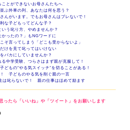
ることができないお母さんたちへ
に並ぶ外車の列、あなたは何を思う？
御さんがいます。でもお母さんはブレないで！
有利な子どもってどんな子？
という叱り方、やめませんか？
なかったの？」もNGワードに
らこそ言ってしまう「どこも受からないよ」
数だけを見て叱ってはいけない
ルをバカにしていませんか？
れる中学受験、つらさはまず親が克服して！
、子どもの“やる気スイッチ”を切ることがある！
メ！ 子どものやる気を削ぐ親の一言
年生は叱らないで！ 親の仕事はほめて励ます
思ったら「いいね」や「ツイート」をお願いします