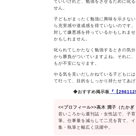
ていいけれど、勉強をさせるために叱る
せん。
子どもがまったく勉強に興味を示さない
ら充実感や達成感を得ていないのです。
対して嫌悪感を持っているかもしれませ
かもしれません。
叱られてしかたなく勉強するときの気分
から勝負がついていますよね。それに、
もが不安になります。
やる気を見いだしかねている子どもには
て行って、目的をしっかり持たせてあげ
◆おすすめ掲示板
『【2961
<<プロフィール>>高木 潤子（たかぎ
若いころから週刊誌・女性誌で、子育
筆。仕事量を減らして二児を育て、イ
集・執筆と幅広く活躍中。