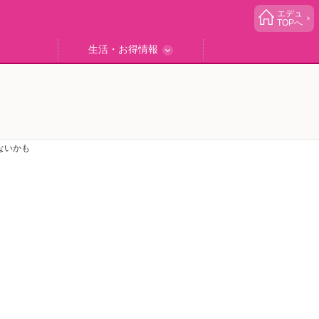
エデュ
TOPへ
生活・お得情報
中学受験
ブック
エデュママゴハン
エデュママブログ
小学生イベント
読者プレゼント
生活お役立ち
ないかも