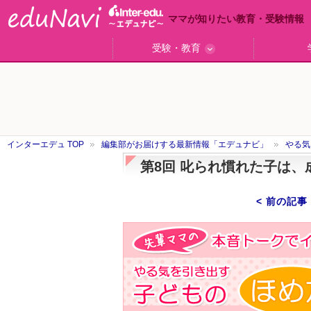
ママが知りたい教育・受験情報
受験・教育
ググっと差がつく高校受験
小学校受験のい・ろ・は！
東大・京大生が育つまで
エデュママアンケート
おおたとしまさ相談室
中学受験ギモン解決所
はじめての中学受験
エデュママリサーチ
ママコ・ネクション
わが家の中学受験
やる気を引き出す
森上教育研究所
御三家合格秘話
大学リサーチ
お悩みQ&A
大学研究室
小学校
注目
スタ
学校
沿線
名
「子どものほめ方・叱り方」
インターエデュ TOP
編集部がお届けする最新情報「エデュナビ」
やる気
第8回 叱られ慣れた子は
< 前の記事