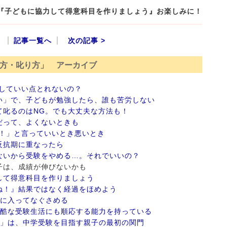
定『子どもに協力して得意科目を作りましょう』お楽しみに！
記事一覧へ
次の記事 >
方・叱り方」 アーカイブ
していい点とれないの？
い」で、子どもが勉強したら、誰も苦労しない
て叱るのはNG。でも大丈夫な方法も！
だって、よくないときも
カ！」と言っていいとき悪いとき
反抗期に重なったら
ないから受験をやめる…。それでいいの？
た子は、成績が伸びないかも
して得意科目を作りましょう
ね！』結果ではなく経過をほめよう
間に入ってなぐさめる
過酷な受験生活にも順応する能力を持っている
ト」は、中学受験を目指す親子の最初の関門