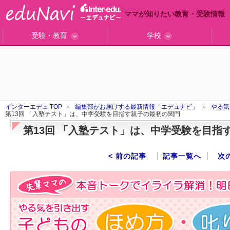
ママが知りたい教育・受験情報
受験・教育
学校
ググっと差がつく高校受験
小学校受験のい・ろ・は！
東大・京大生が育つまで
エデュママアンケート
おおたとしまさ相談室
中学受験ギモン解決所
はじめての中学受験
エデュママリサーチ
ママコ・ネクション
わが家の中学受験
やる気を引き出す
森上教育研究所
御三家合格秘話
大学リサーチ
お悩みQ&A
大学研究室
小学校インタビュー
注目の私立中高
スタッフ訪問記
学校保護者レポ
沿線別学校検索
名門校訪問
「子どものほめ方・叱り方」
インターエデュ TOP
編集部がお届けする最新情報「エデュナビ」
やる気
第13回 「入塾テスト」は、中学受験を目指す親子の最初の関門
第13回 「入塾テスト」は、中学受験を目指
< 前の記事
記事一覧へ
次