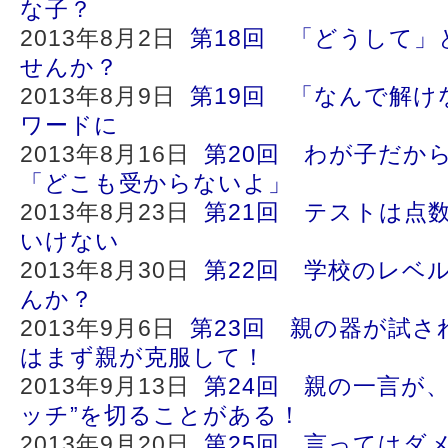
な子？
2013年8月2日
第18回 「どうして
せんか？
2013年8月9日
第19回 「なんで解け
ワードに
2013年8月16日
第20回 わが子だか
「どこも受からないよ」
2013年8月23日
第21回 テストは点
いけない
2013年8月30日
第22回 学校のレベ
んか？
2013年9月6日
第23回 親の器が試さ
はまず親が克服して！
2013年9月13日
第24回 親の一言が
ッチ”を切ることがある！
2013年9月20日
第25回 言ってはダ