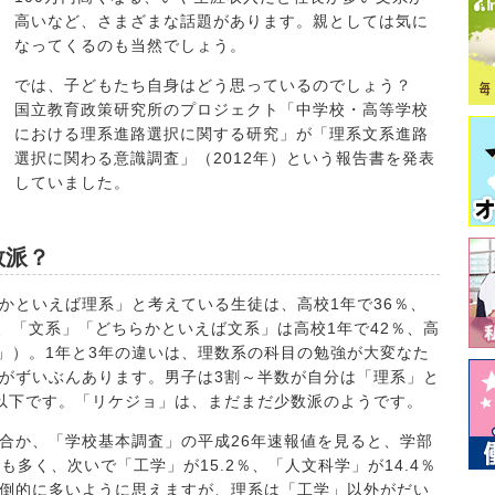
高いなど、さまざまな話題があります。親としては気に
なってくるのも当然でしょう。
では、子どもたち自身はどう思っているのでしょう？
国立教育政策研究所のプロジェクト「中学校・高等学校
における理系進路選択に関する研究」が「理系文系進路
選択に関わる意識調査」（2012年）という報告書を発表
していました。
数派？
かといえば理系」と考えている生徒は、高校1年で36％、
、「文系」「どちらかといえば文系」は高校1年で42％、高
い」）。1年と3年の違いは、理数系の科目の勉強が大変なた
がずいぶんあります。男子は3割～半数が自分は「理系」と
以下です。「リケジョ」は、まだまだ少数派のようです。
合か、「学校基本調査」の平成26年速報値を見ると、学部
も多く、次いで「工学」が15.2％、「人文科学」が14.4％
倒的に多いように思えますが、理系は「工学」以外がだい