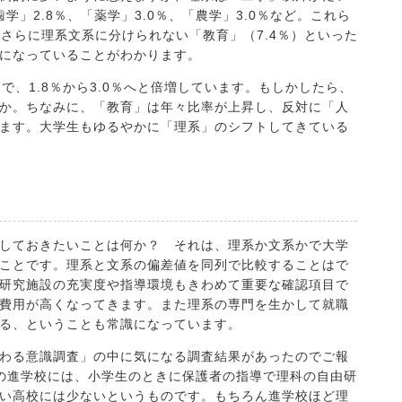
学」2.8％、「薬学」3.0％、「農学」3.0％など。これら
。さらに理系文系に分けられない「教育」（7.4％）といった
になっていることがわかります。
で、1.8％から3.0％へと倍増しています。もしかしたら、
か。ちなみに、「教育」は年々比率が上昇し、反対に「人
ます。大学生もゆるやかに「理系」のシフトしてきている
しておきたいことは何か？ それは、理系か文系かで大学
ことです。理系と文系の偏差値を同列で比較することはで
研究施設の充実度や指導環境もきわめて重要な確認項目で
費用が高くなってきます。また理系の専門を生かして就職
る、ということも常識になっています。
わる意識調査」の中に気になる調査結果があったのでご報
の進学校には、小学生のときに保護者の指導で理科の自由研
い高校には少ないというものです。もちろん進学校ほど理