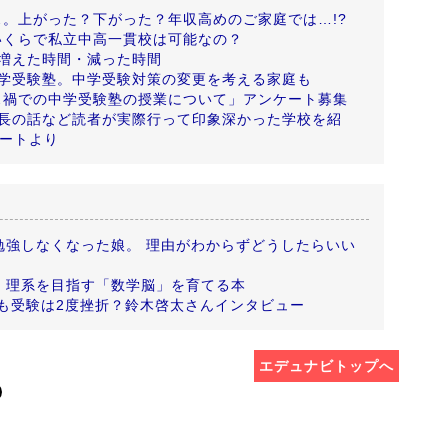
ナス。上がった？下がった？年収高めのご家庭では…!?
いくらで私立中高一貫校は可能なの？
増えた時間・減った時間
学受験塾。中学受験対策の変更を考える家庭も
ス禍での中学受験塾の授業について」アンケート募集
長の話など読者が実際行って印象深かった学校を紹
ートより
勉強しなくなった娘。 理由がわからずどうしたらいい
！理系を目指す「数学脳」を育てる本
も受験は2度挫折？鈴木啓太さんインタビュー
エデュナビトップへ