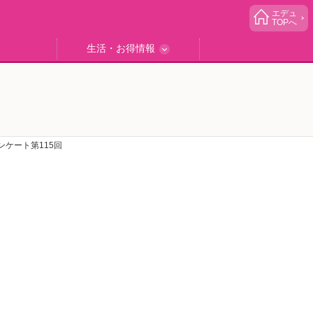
エデュ
TOPへ
生活・お得情報
中学受験
ブック
エデュママゴハン
エデュママブログ
小学生イベント
読者プレゼント
生活お役立ち
ケート第115回