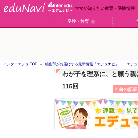
ママが知りたい教育・受験情報
受験・教育
ググっと差がつく高校受験
小学校受験のい・ろ・は！
東大・京大生が育つまで
エデュママアンケート
おおたとしまさ相談室
中学受験ギモン解決所
はじめての中学受験
エデュママリサーチ
ママコ・ネクション
わが家の中学受験
やる気を引き出す
森上教育研究所
御三家合格秘話
大学リサーチ
お悩みQ&A
大学研究室
小学校
注目
スタ
学校
沿線
名
「子どものほめ方・叱り方」
インターエデュ TOP
編集部がお届けする最新情報「エデュナビ」
エデュ
わが子を理系に、と願う親
115回
< 前の記事