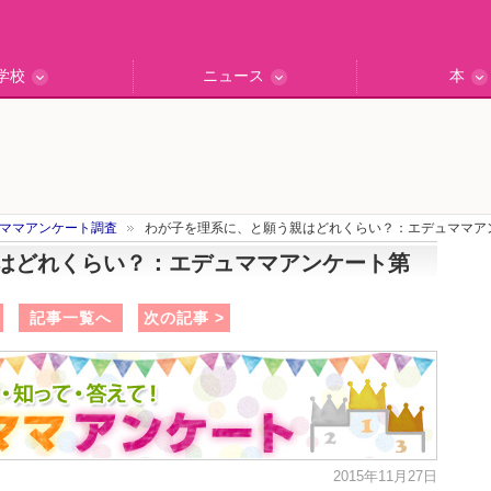
学校
ニュース
本
インタビュー
の私立中高
ッフ訪問記
保護者レポ
別学校検索
門校訪問
エデュナビニュース
教育最前線
一歩先行く
エデュママ
ママアンケート調査
わが子を理系に、と願う親はどれくらい？：エデュママアン
はどれくらい？：エデュママアンケート第
記事一覧へ
次の記事 >
2015年11月27日