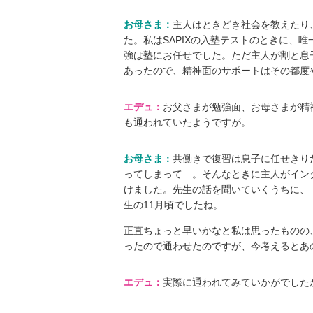
お母さま：
主人はときどき社会を教えたり、
た。私はSAPIXの入塾テストのときに、
強は塾にお任せでした。ただ主人が割と息
あったので、精神面のサポートはその都度
エデュ：
お父さまが勉強面、お母さまが精
も通われていたようですが。
お母さま：
共働きで復習は息子に任せきりだ
ってしまって…。そんなときに主⼈がイン
けました。先⽣の話を聞いていくうちに、
⽣の11⽉頃でしたね。
正直ちょっと早いかなと私は思ったものの
ったので通わせたのですが、今考えるとあ
エデュ：
実際に通われてみていかがでした