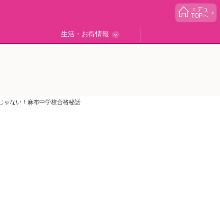
エデュ
TOPへ
生活・お得情報
中学受験
ブック
エデュママゴハン
エデュママブログ
小学生イベント
読者プレゼント
生活お役立ち
じゃない！麻布中学校合格秘話