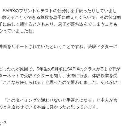
SAPIXのプリントやテストの仕分けを手伝ったりしていまし
唯一教えることができる算数を息子に教えたぐらいで、その後は勉
子に厳しく接するときもあり、息⼦が落ち込んでしまうことも
やっていましたね。
神面をサポートされていたということですね。受験ドクターに
ったのが原因で、5年生の5月頃にSAPIXのクラスがEまで下が
ターネットで受験ドクターを知り、実際に⾏き、体験授業を受
「ここなら任せられる」と思ったので通わせました。それが5年
、「このタイミングで通わせないと手遅れになる」と主人が言
のとき通わせていて本当に良かったと思っています。
か？