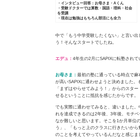
・インタビュー回答：お母さま・Aくん
・受験ドクターでは算数・国語・理科・社会
を受講
・現在は勉強はもちろん部活にも全力
中で「もう中学受験したくない」と⾔い出
う！そんなスタートでしたね。
エデュ：
4年生の2月にSAPIXに転塾さ
お母さま：
最初の塾に通っている時点で⿇
が高いSAPIXに通わせようと決めました。
「まずはやらせてみよう！」からのスタート
せるということに抵抗を感じたからです。
でも実際に通わせてみると、違いました。
れを達成できるのは2年後、3年後。モチ
なか難しいと思います。そこを1か月単位
う」、「もっと上のクラスに行きたいから
のことを考えてやっているんだなと感じま