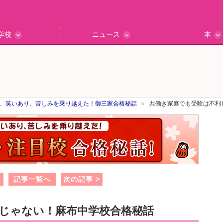
学校
ニュース
本
インタビュー
の私立中高
ッフ訪問記
保護者レポ
別学校検索
門校訪問
エデュナビニュース
教育最前線
一歩先行く
エデュママ
、笑いあり、苦しみを乗り越えた！御三家合格秘話
共働き家庭でも受験は不利
事
記事一覧へ
次の記事 >
じゃない！麻布中学校合格秘話