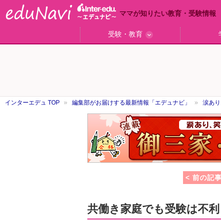
ママが知りたい教育・受験情報
受験・教育
ググっと差がつく高校受験
小学校受験のい・ろ・は！
東大・京大生が育つまで
エデュママアンケート
おおたとしまさ相談室
中学受験ギモン解決所
はじめての中学受験
エデュママリサーチ
ママコ・ネクション
わが家の中学受験
やる気を引き出す
森上教育研究所
御三家合格秘話
大学リサーチ
お悩みQ&A
大学研究室
小学校
注目
スタ
学校
沿線
名
「子どものほめ方・叱り方」
インターエデュ TOP
編集部がお届けする最新情報「エデュナビ」
涙あり
御
三
家
合
格
秘
話
< 前の記
共働き家庭でも受験は不利