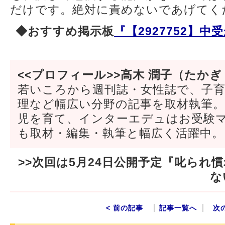
だけです。絶対に責めないであげてく
◆おすすめ掲示板
『【2927752】
<<プロフィール>>高木 潤子（たかぎ
若いころから週刊誌・女性誌で、子
理など幅広い分野の記事を取材執筆
児を育て、インターエデュはお受験
も取材・編集・執筆と幅広く活躍中。
>>次回は5月24日公開予定『叱られ
な
< 前の記事
記事一覧へ
次