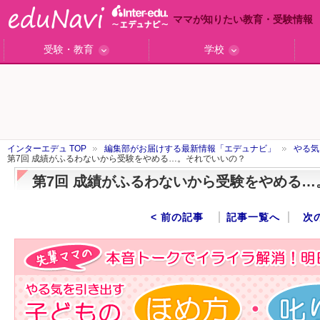
ママが知りたい教育・受験情報
受験・教育
学校
ググっと差がつく高校受験
小学校受験のい・ろ・は！
東大・京大生が育つまで
エデュママアンケート
おおたとしまさ相談室
中学受験ギモン解決所
はじめての中学受験
エデュママリサーチ
ママコ・ネクション
わが家の中学受験
やる気を引き出す
森上教育研究所
御三家合格秘話
大学リサーチ
お悩みQ&A
大学研究室
小学校インタビュー
注目の私立中高
スタッフ訪問記
学校保護者レポ
沿線別学校検索
名門校訪問
「子どものほめ方・叱り方」
インターエデュ TOP
編集部がお届けする最新情報「エデュナビ」
やる気
第7回 成績がふるわないから受験をやめる…。それでいいの？
第7回 成績がふるわないから受験をやめる
< 前の記事
記事一覧へ
次