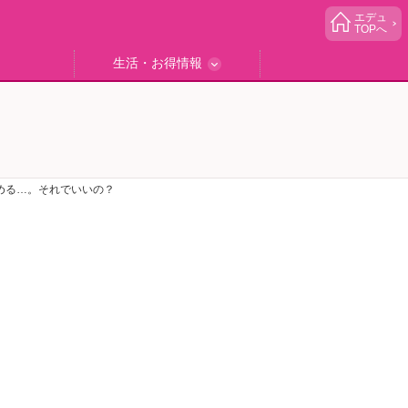
エデュ
TOPへ
生活・お得情報
中学受験
ブック
エデュママゴハン
エデュママブログ
小学生イベント
読者プレゼント
生活お役立ち
める…。それでいいの？