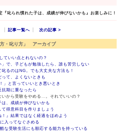
予定『叱られ慣れた子は、成績が伸びないかも』お楽しみに！
記事一覧へ
次の記事 >
方・叱り方」 アーカイブ
していい点とれないの？
い」で、子どもが勉強したら、誰も苦労しない
て叱るのはNG。でも大丈夫な方法も！
だって、よくないときも
カ！」と言っていいとき悪いとき
反抗期に重なったら
るわないから受験をやめる…。それでいいの？
子は、成績が伸びないかも
して得意科目を作りましょう
ね！』結果ではなく経過をほめよう
間に入ってなぐさめる
過酷な受験生活にも順応する能力を持っている