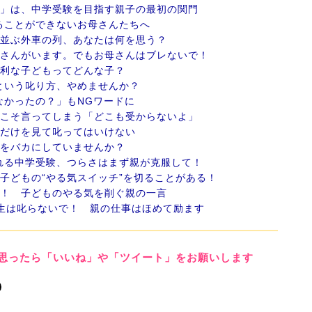
ト」は、中学受験を目指す親子の最初の関門
ることができないお母さんたちへ
に並ぶ外車の列、あなたは何を思う？
御さんがいます。でもお母さんはブレないで！
有利な子どもってどんな子？
という叱り方、やめませんか？
なかったの？」もNGワードに
らこそ言ってしまう「どこも受からないよ」
数だけを見て叱ってはいけない
ルをバカにしていませんか？
れる中学受験、つらさはまず親が克服して！
、子どもの“やる気スイッチ”を切ることがある！
メ！ 子どものやる気を削ぐ親の一言
年生は叱らないで！ 親の仕事はほめて励ます
思ったら「いいね」や「ツイート」をお願いします