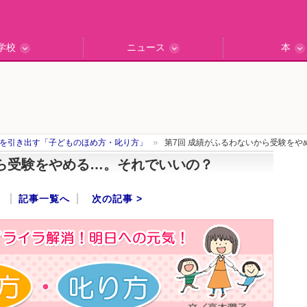
学校
ニュース
本
インタビュー
の私立中高
ッフ訪問記
保護者レポ
別学校検索
門校訪問
エデュナビニュース
教育最前線
一歩先行く
エデュママ
を引き出す「子どものほめ方・叱り方」
第7回 成績がふるわないから受験をや
から受験をやめる…。それでいいの？
記事一覧へ
次の記事 >