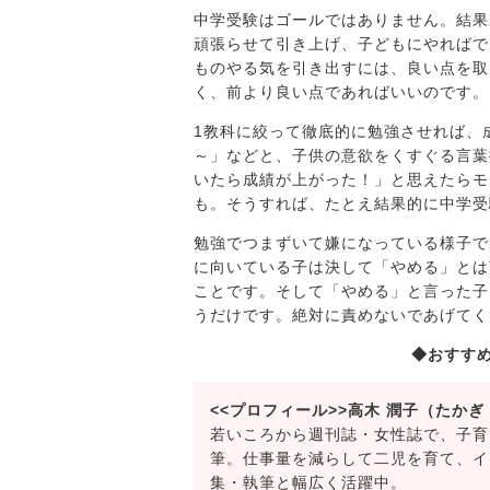
中学受験はゴールではありません。結果
頑張らせて引き上げ、子どもにやればで
ものやる気を引き出すには、良い点を取
く、前より良い点であればいいのです。
1教科に絞って徹底的に勉強させれば、
～」などと、子供の意欲をくすぐる言葉
いたら成績が上がった！」と思えたらモ
も。そうすれば、たとえ結果的に中学受
勉強でつまずいて嫌になっている様子で
に向いている子は決して「やめる」とは
ことです。そして「やめる」と言った子
うだけです。絶対に責めないであげてく
◆おすす
<<プロフィール>>高木 潤子（たかぎ
若いころから週刊誌・女性誌で、子育
筆。仕事量を減らして二児を育て、イ
集・執筆と幅広く活躍中。