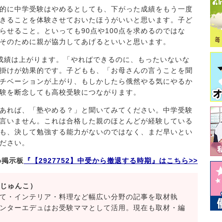
的に中学受験はやめるとしても、下がった成績をもう一度
きることを体験させておいたほうがいいと思います。子ど
らせること。といっても90点や100点を求めるのではな
そのために親が協力してあげるといいと思います。
成績は上がります。「やればできるのに、もったいないな
掛けが効果的です。子どもも、「お母さんの言うことを聞
チベーションが上がり、もしかしたら俄然やる気にやるか
験を断念しても高校受験につながります。
あれば、「塾やめる？」と聞いてみてください。中学受験
言いません。これは合格した親のほとんどが経験している
も、決して勉強する能力がないのではなく、まだ早いとい
ださい。
め掲示板
『【2927752】中受から撤退する時期』はこちら>>
 じゅんこ）
て・インテリア・料理など幅広い分野の記事を取材執
ンターエデュはお受験ママとして活用。現在も取材・編