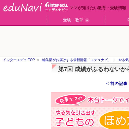
ママが知りたい教育・受験情報
受験・教育
ググっと差がつく高校受験
小学校受験のい・ろ・は！
東大・京大生が育つまで
エデュママアンケート
おおたとしまさ相談室
中学受験ギモン解決所
はじめての中学受験
エデュママリサーチ
ママコ・ネクション
わが家の中学受験
やる気を引き出す
森上教育研究所
御三家合格秘話
大学リサーチ
お悩みQ&A
大学研究室
小学校
注目
スタ
学校
沿線
名
「子どものほめ方・叱り方」
インターエデュ TOP
編集部がお届けする最新情報「エデュナビ」
やる気
第7回 成績がふるわない
< 前の記事