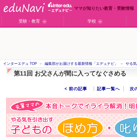
ママが知りたい教育・受験情報
受験・教育
学校
ググっと差がつく高校受験
小学校受験のい・ろ・は！
東大・京大生が育つまで
エデュママアンケート
おおたとしまさ相談室
中学受験ギモン解決所
はじめての中学受験
エデュママリサーチ
ママコ・ネクション
わが家の中学受験
やる気を引き出す
森上教育研究所
御三家合格秘話
大学リサーチ
お悩みQ&A
大学研究室
小学校インタビュー
注目の私立中高
スタッフ訪問記
学校保護者レポ
沿線別学校検索
名門校訪問
「子どものほめ方・叱り方」
インターエデュ TOP
編集部がお届けする最新情報「エデュナビ」
やる気
第11回 お父さんが間に入ってなぐさめる
< 前の記事
記事一覧へ
次