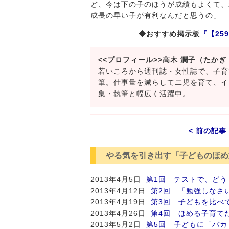
ど、今は下の子のほうが成績もよくて、
成長の早い子が有利なんだと思うの」
◆おすすめ掲示板
『【25
<<プロフィール>>高木 潤子（たかぎ
若いころから週刊誌・女性誌で、子育
筆。仕事量を減らして二児を育て、イ
集・執筆と幅広く活躍中。
< 前の記事
やる気を引き出す「子どものほめ
2013年4月5日
第1回 テストで、どう
2013年4月12日
第2回 「勉強しなさ
2013年4月19日
第3回 子どもを比べ
2013年4月26日
第4回 ほめる子育て
2013年5月2日
第5回 子どもに「バ