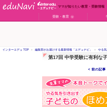
ママが知りたい教育・受験情報
受験・教育
ググっと差がつく高校受験
小学校受験のい・ろ・は！
東大・京大生が育つまで
エデュママアンケート
おおたとしまさ相談室
中学受験ギモン解決所
はじめての中学受験
エデュママリサーチ
ママコ・ネクション
わが家の中学受験
やる気を引き出す
森上教育研究所
御三家合格秘話
大学リサーチ
お悩みQ&A
大学研究室
小学校
注目
スタ
学校
沿線
名
「子どものほめ方・叱り方」
インターエデュ TOP
編集部がお届けする最新情報「エデュナビ」
やる気
第17回 中学受験に有利な
< 前の記事