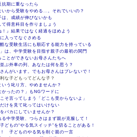
反抗期に重なったら
ないから受験をやめる…。それでいいの？
子は、成績が伸びないかも
して得意科目を作りましょう
ね！』結果ではなく経過をほめよう
間に入ってなぐさめる
過酷な受験生活にも順応する能力を持っている
ト」は、中学受験を目指す親子の最初の関門
ることができないお母さんたちへ
に並ぶ外車の列、あなたは何を思う？
御さんがいます。でもお母さんはブレないで！
に有利な子どもってどんな子？
という叱り方、やめませんか？
なかったの？」もNGワードに
らこそ言ってしまう「どこも受からないよ」
数だけを見て叱ってはいけない
ルをバカにしていませんか？
れる中学受験、つらさはまず親が克服して！
、子どもの“やる気スイッチ”を切ることがある！
メ！ 子どものやる気を削ぐ親の一言