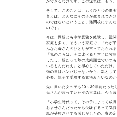
ができるわけです。この流れは、もう、
そして、このことは、もうひとつの事実
言えば、どんなにその子が生まれつき頭
のではないということ。難関校にすんな
のです。
今は、両親とも中学受験を経験し、難関
家庭も多く、そういう家庭で、「わが子
んなお母さんのひとりが言っておられま
「私のころは、今に比べると本当に牧歌
ったし、親だって塾の成績順位でいつも
いるもんだねえ』と感心していただけ。
強の量はハンパじゃないから、親として
必要。親子で受験する覚悟みたいなのが
先に書いた女の子も20～30年前だっ
母さんが言っていた次の言葉は、今も昔
「小学生時代って、その子によって成長
おませさんだったから受験するって気持
親が受験させてる感じがしたの。案の定