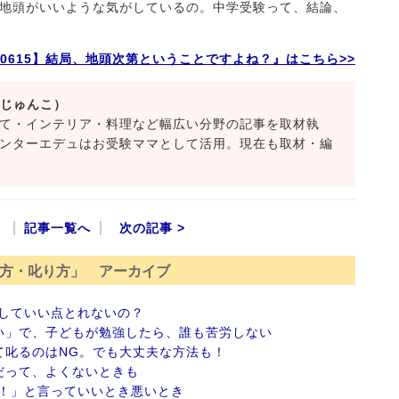
地頭がいいような気がしているの。中学受験って、結論、
90615】結局、地頭次第ということですよね？』はこちら>>
 じゅんこ）
て・インテリア・料理など幅広い分野の記事を取材執
ンターエデュはお受験ママとして活用。現在も取材・編
記事一覧へ
次の記事 >
方・叱り方」 アーカイブ
していい点とれないの？
い」で、子どもが勉強したら、誰も苦労しない
て叱るのはNG。でも大丈夫な方法も！
だって、よくないときも
カ！」と言っていいとき悪いとき