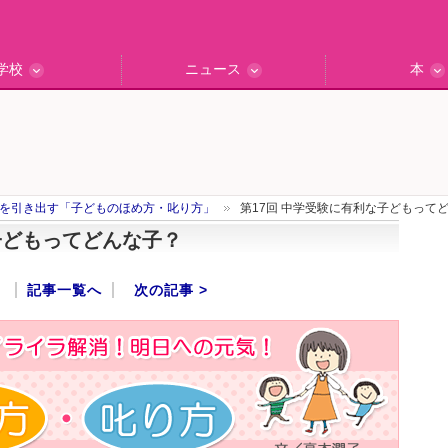
学校
ニュース
本
インタビュー
の私立中高
ッフ訪問記
保護者レポ
別学校検索
門校訪問
エデュナビニュース
教育最前線
一歩先行く
エデュママ
を引き出す「子どものほめ方・叱り方」
第17回 中学受験に有利な子どもって
子どもってどんな子？
記事一覧へ
次の記事 >