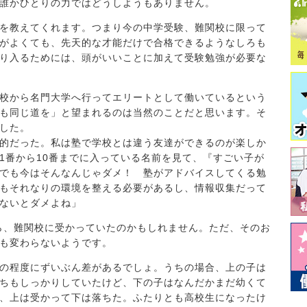
誰かひとりの力ではどうしようもありません。
を教えてくれます。つまり今の中学受験、難関校に限って
がよくても、先天的な才能だけで合格できるようなしろも
り入るためには、頭がいいことに加えて受験勉強が必要な
校から名門大学へ行ってエリートとして働いているという
も同じ道を」と望まれるのは当然のことだと思います。そ
した。
的だった。私は塾で学校とは違う友達ができるのが楽しか
1番から10番までに入っている名前を見て、『すごい子が
でも今はそんなんじゃダメ！ 塾がアドバイスしてくる勉
もそれなりの環境を整える必要があるし、情報収集だって
ないとダメよね」
たら、難関校に受かっていたのかもしれません。ただ、そのお
も変わらないようです。
の程度にずいぶん差があるでしょ。うちの場合、上の子は
ちもしっかりしていたけど、下の子はなんだかまだ幼くて
、上は受かって下は落ちた。ふたりとも高校生になったけ