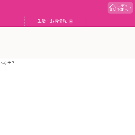
エデュ
TOPへ
生活・お得情報
中学受験
ブック
エデュママゴハン
エデュママブログ
小学生イベント
読者プレゼント
生活お役立ち
どんな子？