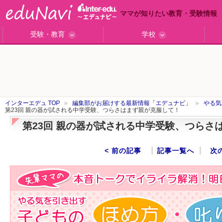
ママが知りたい教育・受験情報
受験・教育
学校
ググっと差がつく高校受験
小学校受験のい・ろ・は！
東大・京大生が育つまで
エデュママアンケート
おおたとしまさ相談室
中学受験ギモン解決所
はじめての中学受験
エデュママリサーチ
ママコ・ネクション
わが家の中学受験
やる気を引き出す
森上教育研究所
御三家合格秘話
大学リサーチ
お悩みQ&A
大学研究室
小学校インタビュー
注目の私立中高
スタッフ訪問記
学校保護者レポ
沿線別学校検索
名門校訪問
「子どものほめ方・叱り方」
インターエデュ TOP
編集部がお届けする最新情報「エデュナビ」
やる気
第23回 親の器が試される中学受験、つらさはまず親が克服して！
第23回 親の器が試される中学受験、つらさ
< 前の記事
記事一覧へ
次