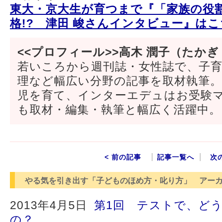
東大・京大生が育つまで『「家族の役
格!? 津田 峻さんインタビュー』はこ
<<プロフィール>>高木 潤子（たかぎ
若いころから週刊誌・女性誌で、子
理など幅広い分野の記事を取材執筆
児を育て、インターエデュはお受験
も取材・編集・執筆と幅広く活躍中。
< 前の記事
記事一覧へ
次
やる気を引き出す「子どものほめ方・叱り方」 アー
2013年4月5日
第1回 テストで、ど
の？