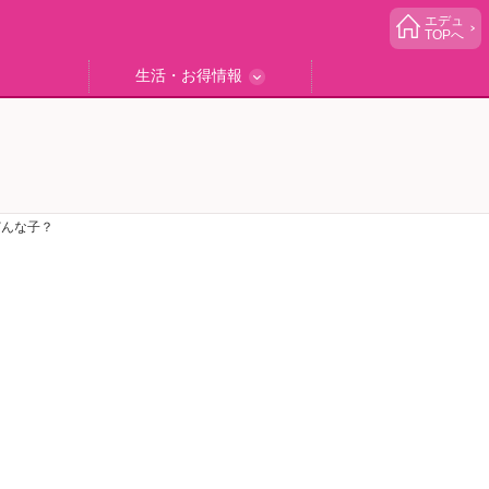
エデュ
TOPへ
生活・お得情報
中学受験
ブック
エデュママゴハン
エデュママブログ
小学生イベント
読者プレゼント
生活お役立ち
どんな子？