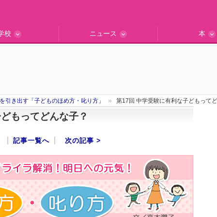
学校
ニュース
本
インタビュー
の私立中高
ッフ訪問記
保護者レポ
別学校検索
門校訪問
エデュナビニュース
教育最前線
一歩先行く
エデュママ
を引き出す「子どものほめ方・叱り方」
第17回 中学受験に有利な子どもって
子どもってどんな子？
記事一覧へ
次の記事 >