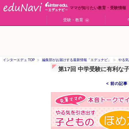
ママが知りたい教育・受験情報
受験・教育
ググっと差がつく高校受験
小学校受験のい・ろ・は！
東大・京大生が育つまで
エデュママアンケート
おおたとしまさ相談室
中学受験ギモン解決所
はじめての中学受験
エデュママリサーチ
ママコ・ネクション
わが家の中学受験
やる気を引き出す
森上教育研究所
御三家合格秘話
大学リサーチ
お悩みQ&A
大学研究室
小学校
注目
スタ
学校
沿線
名
「子どものほめ方・叱り方」
インターエデュ TOP
編集部がお届けする最新情報「エデュナビ」
やる気
第17回 中学受験に有利な
< 前の記事