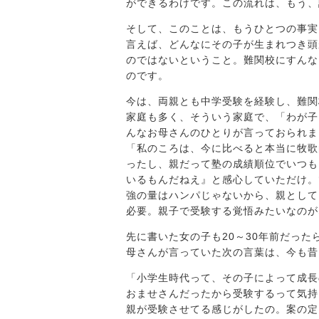
ができるわけです。この流れは、もう、
そして、このことは、もうひとつの事実
言えば、どんなにその子が生まれつき頭
のではないということ。難関校にすんな
のです。
今は、両親とも中学受験を経験し、難関
家庭も多く、そういう家庭で、「わが子
んなお母さんのひとりが言っておられま
「私のころは、今に比べると本当に牧歌
ったし、親だって塾の成績順位でいつも
いるもんだねえ』と感心していただけ。
強の量はハンパじゃないから、親として
必要。親子で受験する覚悟みたいなのが
先に書いた女の子も20～30年前だっ
母さんが言っていた次の言葉は、今も昔
「小学生時代って、その子によって成長
おませさんだったから受験するって気持
親が受験させてる感じがしたの。案の定