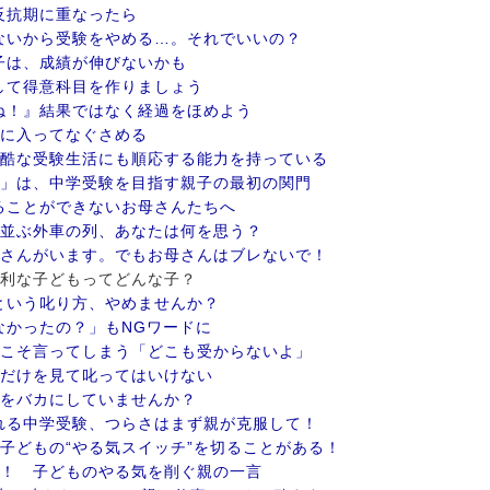
反抗期に重なったら
ないから受験をやめる…。それでいいの？
子は、成績が伸びないかも
して得意科目を作りましょう
ね！』結果ではなく経過をほめよう
間に入ってなぐさめる
過酷な受験生活にも順応する能力を持っている
ト」は、中学受験を目指す親子の最初の関門
ることができないお母さんたちへ
に並ぶ外車の列、あなたは何を思う？
御さんがいます。でもお母さんはブレないで！
に有利な子どもってどんな子？
という叱り方、やめませんか？
なかったの？」もNGワードに
らこそ言ってしまう「どこも受からないよ」
数だけを見て叱ってはいけない
ルをバカにしていませんか？
れる中学受験、つらさはまず親が克服して！
、子どもの“やる気スイッチ”を切ることがある！
メ！ 子どものやる気を削ぐ親の一言