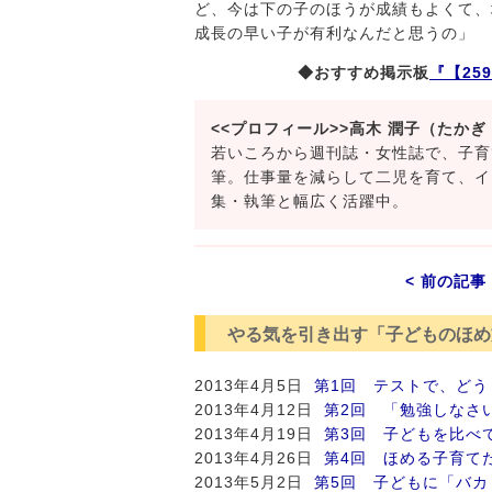
ど、今は下の子のほうが成績もよくて、
成長の早い子が有利なんだと思うの」
◆おすすめ掲示板
『【25
<<プロフィール>>高木 潤子（たかぎ
若いころから週刊誌・女性誌で、子育
筆。仕事量を減らして二児を育て、イ
集・執筆と幅広く活躍中。
< 前の記事
やる気を引き出す「子どものほめ
2013年4月5日
第1回 テストで、どう
2013年4月12日
第2回 「勉強しなさ
2013年4月19日
第3回 子どもを比べ
2013年4月26日
第4回 ほめる子育て
2013年5月2日
第5回 子どもに「バ