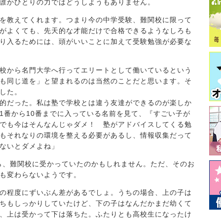
誰かひとりの力ではどうしようもありません。
を教えてくれます。つまり今の中学受験、難関校に限って
がよくても、先天的な才能だけで合格できるようなしろも
り入るためには、頭がいいことに加えて受験勉強が必要な
校から名門大学へ行ってエリートとして働いているという
も同じ道を」と望まれるのは当然のことだと思います。そ
した。
的だった。私は塾で学校とは違う友達ができるのが楽しか
1番から10番までに入っている名前を見て、『すごい子が
でも今はそんなんじゃダメ！ 塾がアドバイスしてくる勉
もそれなりの環境を整える必要があるし、情報収集だって
ないとダメよね」
たら、難関校に受かっていたのかもしれません。ただ、そのお
も変わらないようです。
の程度にずいぶん差があるでしょ。うちの場合、上の子は
ちもしっかりしていたけど、下の子はなんだかまだ幼くて
、上は受かって下は落ちた。ふたりとも高校生になったけ