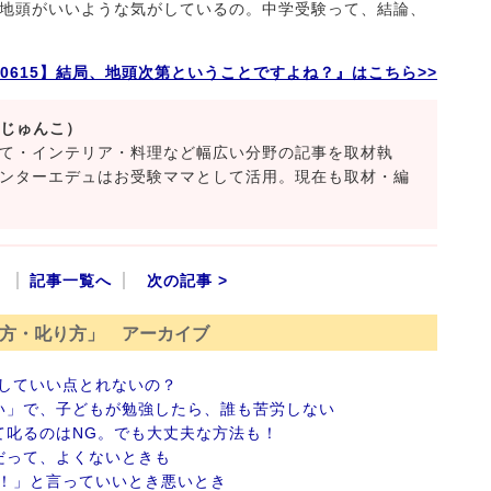
地頭がいいような気がしているの。中学受験って、結論、
90615】結局、地頭次第ということですよね？』はこちら>>
 じゅんこ）
て・インテリア・料理など幅広い分野の記事を取材執
ンターエデュはお受験ママとして活用。現在も取材・編
記事一覧へ
次の記事 >
方・叱り方」 アーカイブ
していい点とれないの？
い」で、子どもが勉強したら、誰も苦労しない
て叱るのはNG。でも大丈夫な方法も！
だって、よくないときも
カ！」と言っていいとき悪いとき