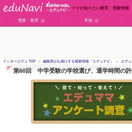
ママが知りたい教育・受験情報
受験・教育
学校
ググっと差がつく高校受験
小学校受験のい・ろ・は！
東大・京大生が育つまで
エデュママアンケート
おおたとしまさ相談室
中学受験ギモン解決所
はじめての中学受験
エデュママリサーチ
ママコ・ネクション
わが家の中学受験
やる気を引き出す
森上教育研究所
御三家合格秘話
大学リサーチ
お悩みQ&A
大学研究室
小学校インタビュー
注目の私立中高
スタッフ訪問記
学校保護者レポ
沿線別学校検索
名門校訪問
「子どものほめ方・叱り方」
インターエデュ TOP
編集部がお届けする最新情報「エデュナビ」
エデュ
第60回 中学受験の学校選び、通学時間の