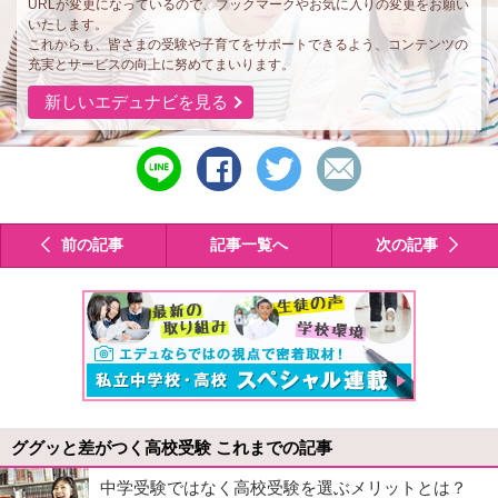
URLが変更になっているので、ブックマークやお気に入りの変更をお願い
いたします。
これからも、皆さまの受験や子育てをサポートできるよう、コンテンツの
充実とサービスの向上に努めてまいります。
新しいエデュナビを見る
line
シ
ツ
メ
で
ェ
イ
ー
送
ア
ー
ル
る
す
ト
で
前の記事
記事一覧へ
次の記事
る
す
送
る
る
ググッと差がつく高校受験 これまでの記事
中学受験ではなく高校受験を選ぶメリットとは？