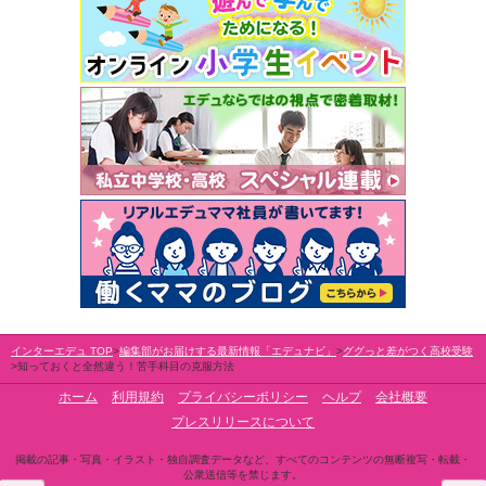
インターエデュ TOP
編集部がお届けする最新情報「エデュナビ」
ググっと差がつく高校受験
知っておくと全然違う！苦手科目の克服方法
ホーム
利用規約
プライバシーポリシー
ヘルプ
会社概要
プレスリリースについて
掲載の記事・写真・イラスト・独自調査データなど、すべてのコンテンツの無断複写・転載・
公衆送信等を禁じます。