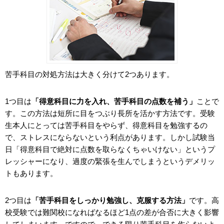
受
コ
験
ム
エ
苦手科目の対処方法は大きく分けて2つあります。
デ
1つ目は
「得意科目に力を入れ、苦手科目の点数を補う」
ことで
ュ
す。この方法は短所に目をつぶり長所を活かす方法です。受験
生本人にとっては苦手科目をやらず、得意科目を勉強するの
ナ
で、ストレスにならないという利点があります。しかし試験当
ビ
日「得意科目で絶対に点数を取らなくちゃいけない」というプ
レッシャーになり、過度の緊張を生んでしまうというデメリッ
トもあります。
2つ目は
「苦手科目をしっかり勉強し、克服する方法」
です。高
校受験では難関校になればなるほど1点の差が合否に大きく影響