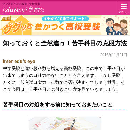
イ
メニュー
マ
マ
ン
が
知
タ
グ
知っておくと全然違う！苦手科目の克服方法
り
グ
た
ー
い
2016年11月21日
ッ
教
inter-edu’s eye
エ
と
育・
中学受験と違い教科数も増える高校受験。この中で苦手科目が
受
差
出来てしまうのは仕方のないこととも言えます。しかし受験、
デ
験
とくに一般入試は実力＝点数で合否が決まってしまう世界。そ
が
情
ュ・
こで今回は、苦手科目との付き合い方を見ていきましょう。
報
つ
ド
く
苦手科目の対処をする前に知っておきたいこと
高
ッ
校
ト