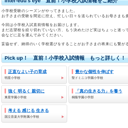
inter-edu's eye 直前！小学校入試情報をご紹介
小学校受験のシーズンがやってきました。
お子さまの受験を間近に控え、忙しい日々を送られているお母さまも
今回は小学校入試直前情報をお届けします。
まだ志望校を絞り切れていない方、もう決めたけど実はちょっと迷っ
会などに足を運んでみてください。
妥協せず、納得のいく学校選びをすることがお子さまの将来にも繋が
Pick up！ 直前！小学校入試情報 もっと詳しく！
正直なよい子の育成
豊かな個性を伸ばす
明星小学校
聖ドミニコ学園小学校
強く 明るく 親切に
「真の生きる力」を養う
東星学園小学校
桐蔭学園小学部
考える 感じる 生きる
国立音楽大学附属小学校