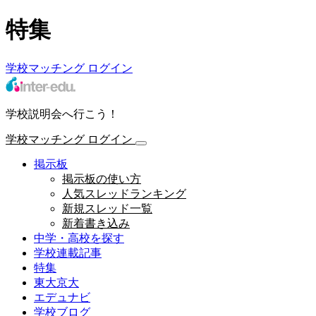
特集
学校マッチング
ログイン
学校説明会へ行こう！
学校マッチング
ログイン
掲示板
掲示板の使い方
人気スレッドランキング
新規スレッド一覧
新着書き込み
中学・高校を探す
学校連載記事
特集
東大京大
エデュナビ
学校ブログ