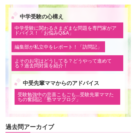
中学受験の心構え
中学受験に関わるさまざまな問題を専門家がア
ドバイス！「お悩みQ&A」
編集部が私立中をレポート！「訪問記」
よそのお宅はどうしてる？どうやって進めて
る？過去問対策を紹介！
中受先輩ママからのアドバイス
受験勉強中の悲喜こもごも…受験先輩ママた
ちの奮闘記「塾ママブログ」
過去問アーカイブ