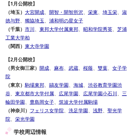
【1月公開校】
（埼玉）
大宮開成
、
開智・開智所沢
、
栄東
、
埼玉栄
、
淑
徳与野
、
獨協埼玉
、
浦和明の星女子
（千葉）
市川
、
東邦大学付属東邦
、
昭和学院秀英
、
芝浦
工業大学柏
（関西）
東大寺学園
【2月公開校】
（男女御三家）
開成
、
麻布
、
武蔵
、
桜蔭
、
雙葉
、
女子学
院
（東京）
駒場東邦
、
鷗友学園
、
海城
、
渋谷教育学園渋
谷
、
東京都市大学付属
、
広尾学園
、
広尾学園小石川
、
三
輪田学園
、
豊島岡女子
、
筑波大学付属駒場
（神奈川）
フェリス女学院
、
洗足学園
、
浅野
、
聖光学
院
、
栄光学園
学校周辺情報