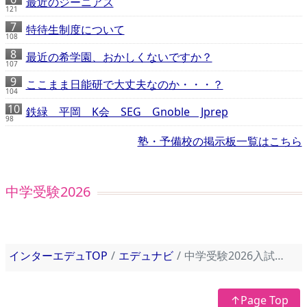
最近のジーニアス
121
特待生制度について
108
最近の希学園、おかしくないですか？
107
ここまま日能研で大丈夫なのか・・・？
104
鉄緑 平岡 K会 SEG Gnoble Jprep
98
塾・予備校の掲示板一覧はこちら
中学受験2026
インターエデュTOP
エデュナビ
中学受験2026入試問題速報（令和8年）
↑Page Top