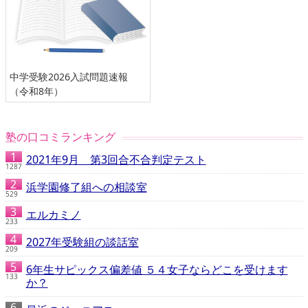
中学受験2026入試問題速報
（令和8年）
塾の口コミランキング
2021年9月 第3回合不合判定テスト
1287
浜学園修了組への相談室
529
エルカミノ
233
2027年受験組の談話室
209
6年生サピックス偏差値 ５４女子ならどこを受けます
133
か？