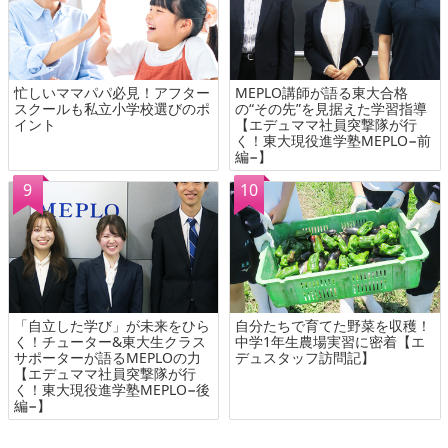
忙しいママパパ必見！アフター
MEPLO講師が語る東大合格
スクールも私立小学校選びのポ
の“その先”を見据えた学習指導
イント
【エデュママ社員突撃隊が行
く！東大現役進学塾MEPLO−前
編−】
「自立した学び」が未来をひら
自分たちで育てた野菜を収穫！
く！チューター&東大生クラス
中学1年生農場実習に密着【エ
サポーターが語るMEPLOの力
デュスタッフ訪問記】
【エデュママ社員突撃隊が行
く！東大現役進学塾MEPLO−後
編−】