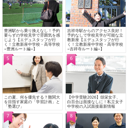
豊洲駅から乗り換えなし！予約
吉祥寺駅からのアクセス良好！
要らずの学校見学で雰囲気を感
予約なしで学校見学が可能な立
じよう【エデュスタッフが行
教新座【エデュスタッフが行
く！立教新座中学校・高等学校
く！立教新座中学校・高等学校
−豊洲ルート編−】
−吉祥寺ルート編−】
この夏、何を優先する？難関大
【中学受験2026】頌栄女子、
を目指す家庭の「学習計画」と
白百合は面接なしに！私立女子
「塾選び」
中学校の入試面接最新情報