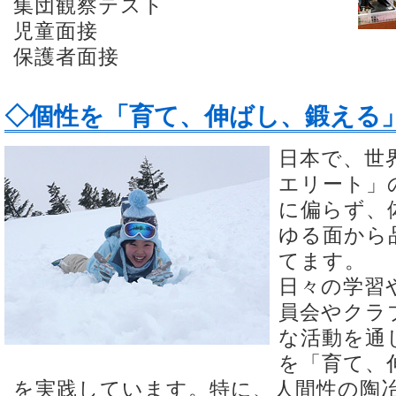
集団観察テスト
児童面接
保護者面接
◇個性を「育て、伸ばし、鍛える
日本で、世
エリート」
に偏らず、
ゆる面から
てます。
日々の学習
員会やクラ
な活動を通
を「育て、
を実践しています。特に、人間性の陶