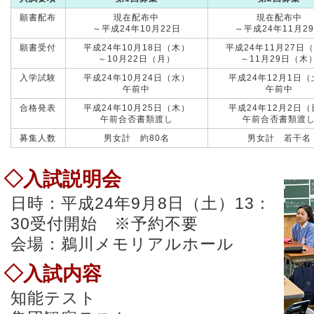
願書配布
現在配布中
現在配布中
～平成24年10月22日
～平成24年11月2
願書受付
平成24年10月18日（木）
平成24年11月27日
～10月22日（月）
～11月29日（木
入学試験
平成24年10月24日（水）
平成24年12月1日
午前中
午前中
合格発表
平成24年10月25日（木）
平成24年12月2日
午前合否書類渡し
午前合否書類渡
募集人数
男女計 約80名
男女計 若干名
◇入試説明会
日時：平成24年9月8日（土）13：
30受付開始 ※予約不要
会場：鵜川メモリアルホール
◇入試内容
知能テスト