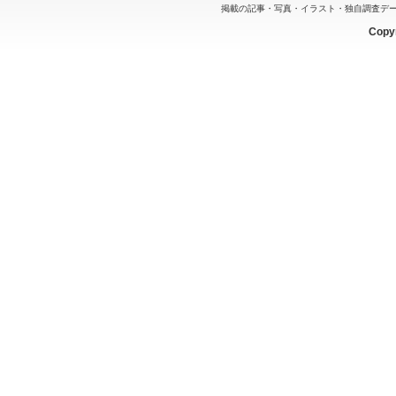
掲載の記事・写真・イラスト・独自調査デ
Copyr