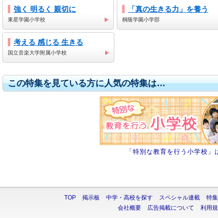
強く 明るく 親切に
「真の生きる力」を養う
東星学園小学校
桐蔭学園小学部
考える 感じる 生きる
国立音楽大学附属小学校
この特集を見ている方に人気の特集は…
「特別な教育を行う小学校」
TOP
掲示板
中学・高校を探す
スペシャル連載
特集
会社概要
広告掲載について
利用規