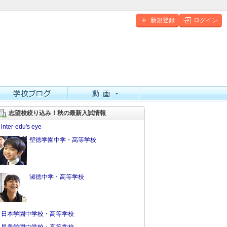
新規登録
ログイン
志望校絞り込み！秋の最新入試情報
inter-edu's eye
聖徳学園中学・高等学校
淑徳中学・高等学校
日本学園中学校・高等学校