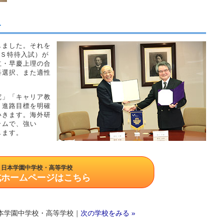
す
しました。それを
ＳＳ特待入試）が
立・早慶上理の合
科選択、また適性
究」「キャリア教
、進路目標を明確
いきます。海外研
ラムで、強い
します。
日本学園中学校・高等学校
式ホームページはこちら
本学園中学校・高等学校｜
次の学校をみる »