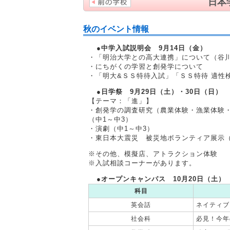
日本
秋のイベント情報
●中学入試説明会 9月14日（金）
・「明治大学との高大連携」について（谷
・にちがくの学習と創発学について
・「明大&ＳＳ特待入試」「ＳＳ特待 適性
●日学祭 9月29日（土）・30日（日）
【テーマ：「進」】
・創発学の調査研究（農業体験・漁業体験
（中1～中3）
・演劇（中1～中3）
・東日本大震災 被災地ボランティア展示
※その他、模擬店、アトラクション体験
※入試相談コーナーがあります。
●オープンキャンパス 10月20日（土）
科目
英会話
ネイティブ
社会科
必見！今年