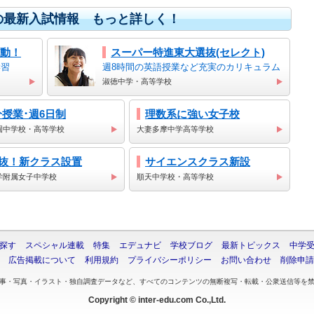
秋の最新入試情報 もっと詳しく！
動！
スーパー特進東大選抜(セレクト)
学習
週8時間の英語授業など充実のカリキュラム
淑徳中学・高等学校
分授業･週6日制
理数系に強い女子校
園中学校・高等学校
大妻多摩中学高等学校
選抜！新クラス設置
サイエンスクラス新設
学附属女子中学校
順天中学校・高等学校
探す
スペシャル連載
特集
エデュナビ
学校ブログ
最新トピックス
中学
広告掲載について
利用規約
プライバシーポリシー
お問い合わせ
削除申請
事・写真・イラスト・独自調査データなど、すべてのコンテンツの無断複写・転載・公衆送信等を
Copyright © inter-edu.com Co.,Ltd.