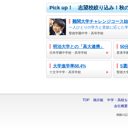
Pick up！ 志望校絞り込み！
難関大学チャレンジコース始
一人ひとりの学力と意欲に応じた
聖徳学園中学・高等学校
明治大学との「高大連携」
50
日本学園中学校・高等学校
星美学
大学進学率88.4%
S
十文字中学・高等学校
聖徳大
TOP
掲示板
中学・高校を
会社概要
掲載の記