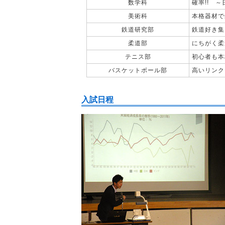
数学科
確率!! 
美術科
本格器材で
鉄道研究部
鉄道好き集
柔道部
にちがく柔
テニス部
初心者も本
バスケットボール部
高いリンク
入試日程