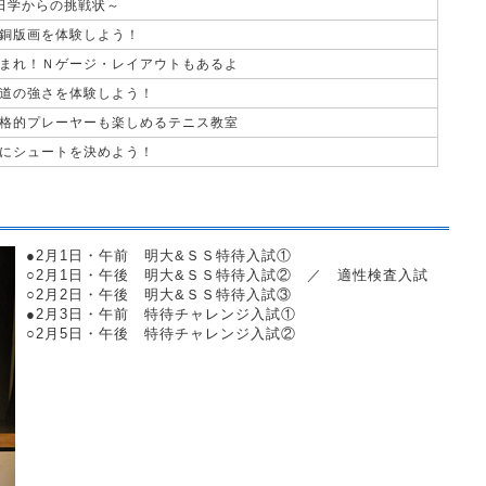
～日学からの挑戦状～
銅版画を体験しよう！
まれ！Ｎゲージ・レイアウトもあるよ
道の強さを体験しよう！
格的プレーヤーも楽しめるテニス教室
にシュートを決めよう！
●2月1日・午前 明大&ＳＳ特待入試①
○2月1日・午後 明大&ＳＳ特待入試② ／ 適性検査入試
○2月2日・午後 明大&ＳＳ特待入試③
●2月3日・午前 特待チャレンジ入試①
○2月5日・午後 特待チャレンジ入試②