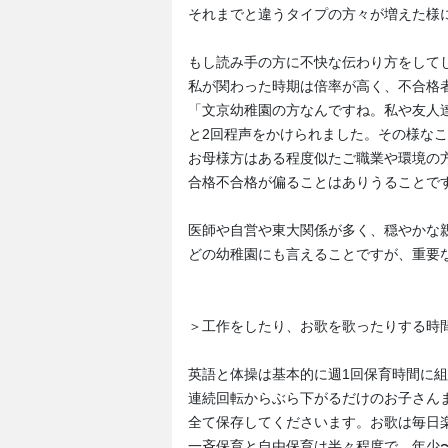
それまでと違うタイプの方々が増えた様
もし読み手の方に不快な伝わり方をして
私が関わった時期は倍率が高く、不合格
「文京幼稚園の方なんですね。私や友人
と2回程声をかけられました。その様な
お母様方はある程度似たご職業や環境の
合格不合格が偏ることはありうることで
医師や自営や東大関係が多く、穏やかな
どの幼稚園にも言えることですが、重要
＞工作をしたり、お歌を歌ったりする時
英語と体操は基本的に週1回保育時間に
連続回転からぶら下がるだけのお子さん
全て保存してくださいます。お歌は毎日
一斉保育と自由保育は半々程度で、年少