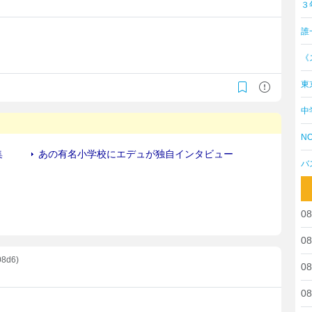
３
誰
。
《
東
中
NO
バ
08
08
08d6)
08
08