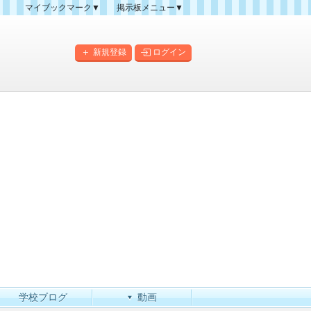
マイブックマーク▼
掲示板メニュー▼
クマーク一覧
掲示板の使い方
掲示板マップ
新規登録
ログイン
人気スレッドランキング
新規スレッド一覧
新着書き込み一覧
このカテゴリにスレッドを
作成
学校ブログ
動画