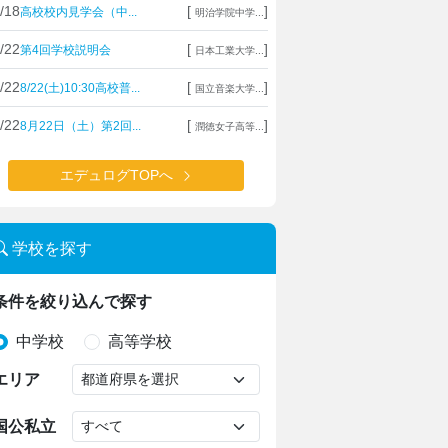
/18
[
]
高校校内見学会（中...
明治学院中学...
/22
[
]
第4回学校説明会
日本工業大学...
/22
[
]
8/22(土)10:30高校普...
国立音楽大学...
/22
[
]
8月22日（土）第2回...
潤徳女子高等...
エデュログTOPへ
学校を探す
条件を絞り込んで探す
中学校
高等学校
エリア
国公私立