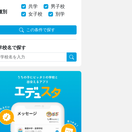
共学
男子校
種別
女子校
別学
この条件で探す
学校名で探す