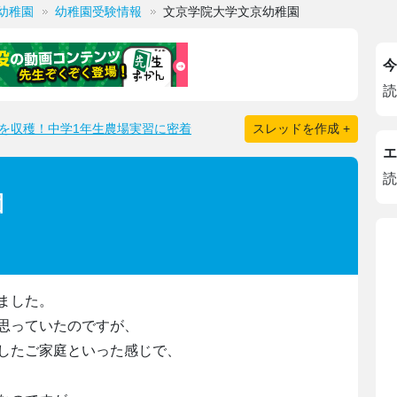
幼稚園
幼稚園受験情報
文京学院大学文京幼稚園
今
読
を収穫！中学1年生農場実習に密着
スレッドを作成 +
エ
読
園
ました。
思っていたのですが、
したご家庭といった感じで、