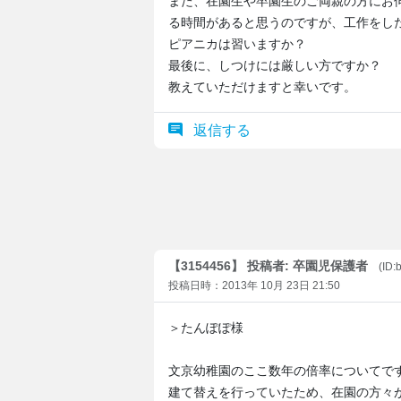
また、在園生や卒園生のご両親の方にお
る時間があると思うのですが、工作をし
ピアニカは習いますか？
最後に、しつけには厳しい方ですか？
教えていただけますと幸いです。
返信する
【3154456】 投稿者: 卒園児保護者
(ID:
投稿日時：2013年 10月 23日 21:50
＞たんぽぽ様
文京幼稚園のここ数年の倍率についてで
建て替えを行っていたため、在園の方々