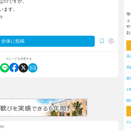
なのですが、
います。
学
？
ュ
や
お
全体に投稿
高
スレッドを共有する
高
第
1
関
心
Vo)