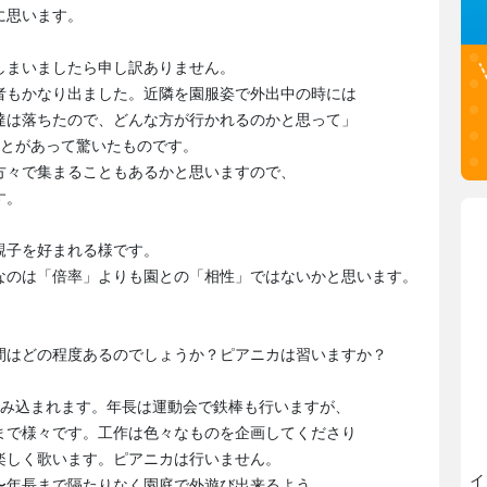
に思います。
しまいましたら申し訳ありません。
者もかなり出ました。近隣を園服姿で外出中の時には
達は落ちたので、どんな方が行かれるのかと思って」
ことがあって驚いたものです。
方々で集まることもあるかと思いますので、
す。
親子を好まれる様です。
なのは「倍率」よりも園との「相性」ではないかと思います。
間はどの程度あるのでしょうか？ピアニカは習いますか？
組み込まれます。年長は運動会で鉄棒も行いますが、
まで様々です。工作は色々なものを企画してくださり
楽しく歌います。ピアニカは行いません。
イ
〜年長まで隔たりなく園庭で外遊び出来るよう