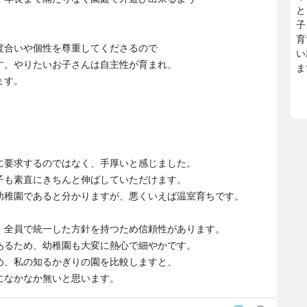
と
子
育
度合いや個性を尊重してくださるので
い
す。やりたいお子さんは自主性が育まれ、
ま
ます。
に要求するのではなく、手厚いと感じました。
子も素直にきちんと伸ばしていただけます。
幼稚園であると分かりますが、悪くいえば温室育ちです。
、全員で統一した方針を持つため信頼性があります。
あるため、幼稚園も大変に熱心で細やかです。
め、私の知るかぎりの園を比較しますと、
になかなか無いと思います。