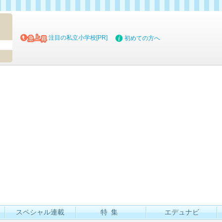
マイブッ
注目の私立小学校[PR]
初めての方へ
スペシャル連載
特集
エデュナビ