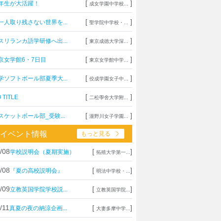
[
]
年生が大活躍！
成女学園中学校...
[
]
一人取り残さない世界を...
聖学院中学校・...
[
]
スリランカ語学研修へ出...
東京成徳大学深...
[
]
京女学館6・7日目
東京女学館中学...
[
]
学ソフトボール部夏季大...
佼成学園女子中...
[
]
 TITLE
二松學舍大学附...
[
]
スケットボール部_受験...
瀧野川女子学園...
イベント情報
もっと見る
/08
[
]
学校説明会（夏期実施）
拓殖大学第一...
/08
[
]
『夏の高校説明会』
明法中学校・...
/09
[
]
立教英国学院学校説...
立教英国学院...
/11
[
]
真夏の夜の納涼企画...
大妻多摩中学...