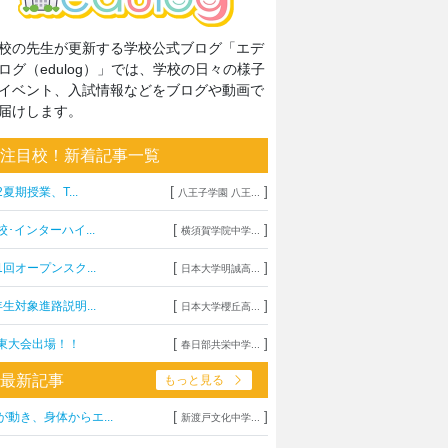
校の先生が更新する学校公式ブログ「エデ
ログ（edulog）」では、学校の日々の様子
イベント、入試情報などをブログや動画で
届けします。
注目校！新着記事一覧
[
]
2夏期授業、T...
八王子学園 八王...
[
]
校･インターハイ...
横須賀学院中学...
[
]
1回オープンスク...
日本大学明誠高...
[
]
年生対象進路説明...
日本大学櫻丘高...
[
]
東大会出場！！
春日部共栄中学...
最新記事
もっと見る
[
]
が動き、身体からエ...
新渡戸文化中学...