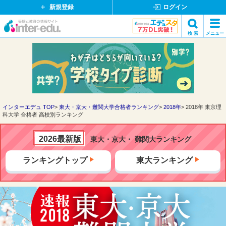
新規登録
ログイン
イ
検 索
メニュー
ン
閉
検索
タ
じ
ー
る
エ
デ
ュ・
ド
インターエデュ TOP
東大・京大・難関大学合格者ランキング
2018年
2018年 東京理
科大学 合格者 高校別ランキング
ッ
ト
コ
2026最新版
東大・京大・ 難関大ランキング
ム
ランキングトップ
東大ランキング