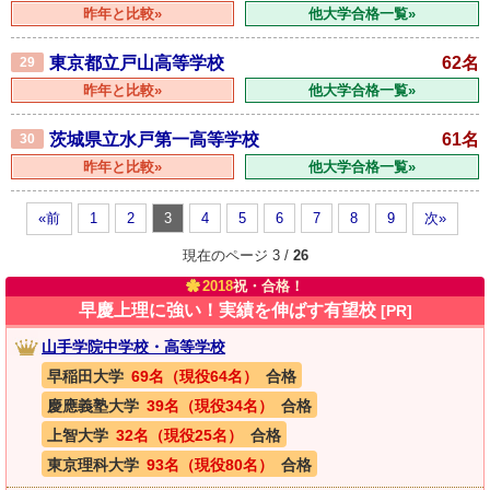
昨年と比較»
他大学合格一覧»
東京都立戸山高等学校
62名
29
昨年と比較»
他大学合格一覧»
茨城県立水戸第一高等学校
61名
30
昨年と比較»
他大学合格一覧»
«前
1
2
3
4
5
6
7
8
9
次»
現在のページ 3 /
26
2018
祝・合格！
早慶上理に強い！実績を伸ばす有望校
[PR]
山手学院中学校・高等学校
早稲田大学
69名（現役64名）
合格
慶應義塾大学
39名（現役34名）
合格
上智大学
32名（現役25名）
合格
東京理科大学
93名（現役80名）
合格