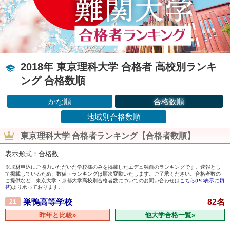
2018年 東京理科大学 合格者 高校別ランキ
ング 合格数順
かな順
合格数順
地域別合格数順
東京理科大学 合格者ランキング【合格者数順】
表示形式：合格数
※取材申込にご協力いただいた学校様のみを掲載したエデュ独自のランキングです。速報とし
て掲載しているため、数値・ランキングは順次変動いたします。ご了承ください。合格者数の
ご提供など、東京大学・京都大学高校別合格者数についてのお問い合わせは
こちら(PC表示に切
替)
より承っております。
巣鴨高等学校
82名
21
昨年と比較»
他大学合格一覧»