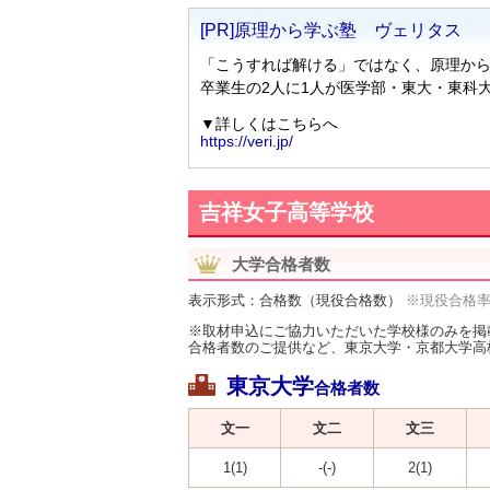
吉祥女子高等学校
大学合格者数
表示形式：合格数（現役合格数）
※現役合格
※取材申込にご協力いただいた学校様のみを掲
合格者数のご提供など、東京大学・京都大学高
東京大学
合格者数
文一
文二
文三
1(1)
-(-)
2(1)