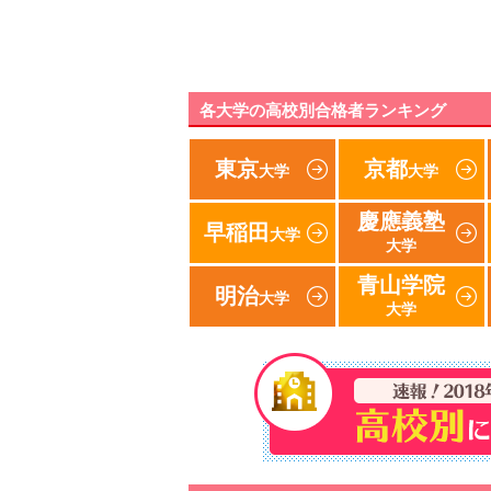
各大学の高校別合格者ランキング
東京
京都
大学
大学
慶應義塾
早稲田
大学
大学
青山学院
明治
大学
大学