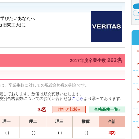
263名
2017年度卒業生数
率は、卒業生数に対しての現役合格数の割合です。
載しております。数値は順次変動いたします。
校別合格者数についてのお問い合わせは
こちら
より承っております。
3名
昨年と比較»
合格高校一覧»
理一
理二
理三
推薦
合計
-(-)
-(-)
-(-)
-(-)
3(2)