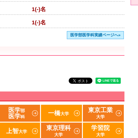
1(-)名
1(-)名
医学部医学科実績ページへ»
医学
東京工業
部
一橋
大学
医学
科
大学
東京理科
学習院
上智
大学
大学
大学