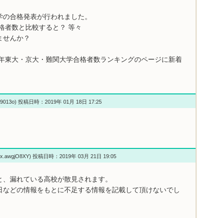
学の合格発表が行われました。
格者数と比較すると？ 等々
ませんか？
8年東大・京大・難関大学合格者数ランキングのページに新着
w9013o) 投稿日時：2019年 01月 18日 17:25
Yx.awgjO8XY) 投稿日時：2019年 03月 21日 19:05
と、漏れている高校が散見されます。
日などの情報をもとに不足する情報を記載して頂けないでし