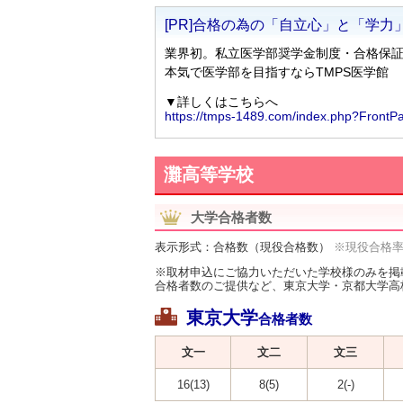
灘高等学校
大学合格者数
表示形式：合格数（現役合格数）
※現役合格
※取材申込にご協力いただいた学校様のみを掲
合格者数のご提供など、東京大学・京都大学高
東京大学
合格者数
文一
文二
文三
16(13)
8(5)
2(-)