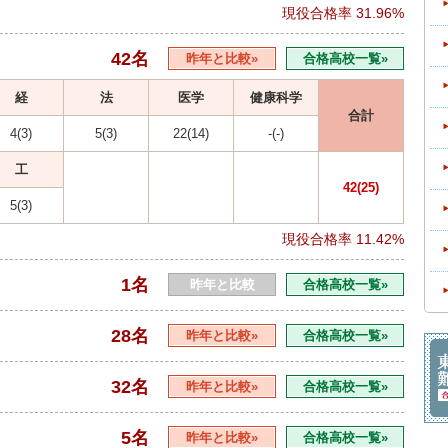
現役合格率
31.96%
42名
昨年と比較»
合格高校一覧»
経
法
医学
健康科学
合計
4(3)
5(3)
22(14)
-(-)
工
42(25)
5(3)
現役合格率
11.42%
1名
昨年と比較
合格高校一覧»
28名
昨年と比較»
合格高校一覧»
32名
昨年と比較»
合格高校一覧»
5名
昨年と比較»
合格高校一覧»