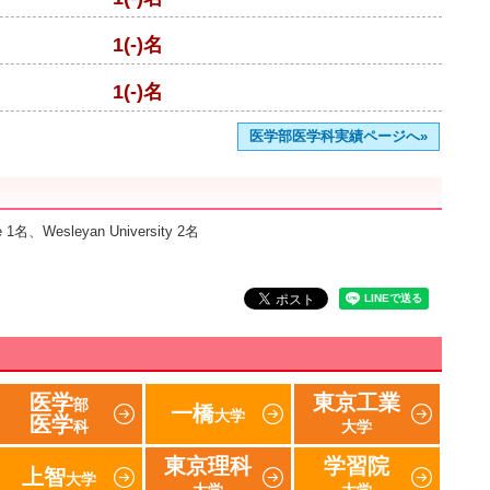
1(-)名
1(-)名
医学部医学科実績ページへ»
 1名、Wesleyan University 2名
医学
東京工業
部
一橋
大学
医学
科
大学
東京理科
学習院
上智
大学