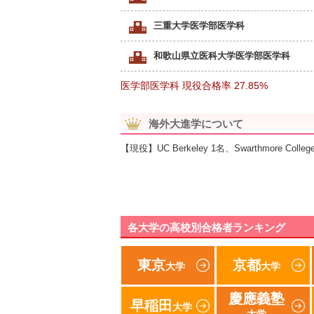
三重大学医学部医学科
和歌山県立医科大学医学部医学科
医学部医学科 現役合格率
27.85%
海外大進学について
【現役】UC Berkeley 1名、Swarthmore College
各大学の高校別合格者ランキング
東京
京都
大学
大学
慶應義塾
早稲田
大学