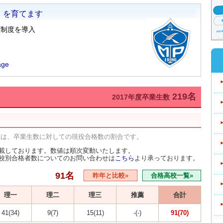
219名
2017年度卒業生数
率は、卒業生数に対しての現役合格数の割合です。
載しております。数値は順次変動いたします。
校別合格者数についてのお問い合わせは
こちら
より承っております。
91名
昨年と比較»
合格高校一覧»
理一
理二
理三
推薦
合計
41(34)
9(7)
15(11)
-(-)
91(70)