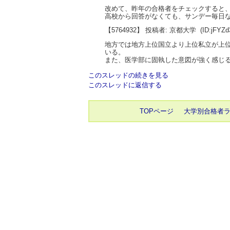
改めて、昨年の合格者をチェックすると
高校から回答がなくても、サンデー毎日
【5764932】 投稿者: 京都大学
(ID:jFYZ
地方では地方上位国立より上位私立が上
いる。
また、医学部に固執した意図が強く感じ
このスレッドの続きを見る
このスレッドに返信する
TOPページ
大学別合格者