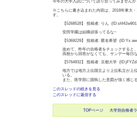
今年の大学入試について語り合ってみませんか
※こちらに書き込まれた内容は、2018年東
す。
【5268528】 投稿者: りん
(ID:shf42w9
安田学園は結構頑張ってるな~
【5369229】 投稿者: 匿名希望
(ID:Yx.a
改めて、昨年の合格者をチェックすると
高校から回答がなくても、サンデー毎日
【5764932】 投稿者: 京都大学
(ID:jFYZ
地方では地方上位国立より上位私立が上
いる。
また、医学部に固執した意図が強く感じ
このスレッドの続きを見る
このスレッドに返信する
TOPページ
大学別合格者